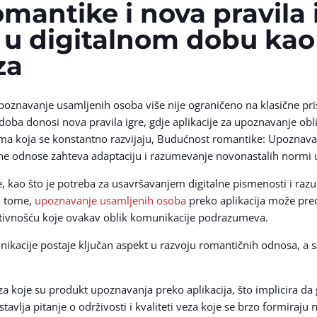
antike i nova pravila 
u digitalnom dobu kao
za
oznavanje usamljenih osoba više nije ograničeno na klasične pri
ni doba donosi nova pravila igre, gdje aplikacije za upoznavanje o
ma koja se konstantno razvijaju, Budućnost romantike: Upoznavan
ne odnose zahteva adaptaciju i razumevanje novonastalih normi u k
 kao što je potreba za usavršavanjem digitalne pismenosti i raz
ri tome,
upoznavanje usamljenih osoba
preko aplikacija može preds
ktivnošću koje ovakav oblik komunikacije podrazumeva.
nikacije postaje ključan aspekt u razvoju romantičnih odnosa, a 
eza koje su produkt upoznavanja preko aplikacija, što implicira da 
tavlja pitanje o održivosti i kvaliteti veza koje se brzo formira