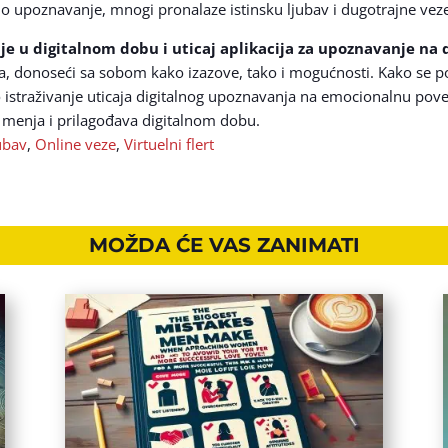
lno upoznavanje, mnogi pronalaze istinsku ljubav i dugotrajne vez
 u digitalnom dobu i uticaj aplikacija za upoznavanje na
ma, donoseći sa sobom kako izazove, tako i mogućnosti. Kako se 
 istraživanje uticaja digitalnog upoznavanja na emocionalnu pove
menja i prilagođava digitalnom dobu.
jubav
,
Online veze
,
Virtuelni flert
MOŽDA ĆE VAS ZANIMATI