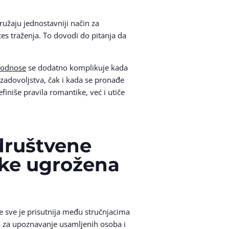
ružaju jednostavniji način za
ces traženja. To dovodi do pitanja da
e odnose
se dodatno komplikuje kada
nezadovoljstva, čak i kada se pronađe
iniše pravila romantike, već i utiče
 društvene
ike ugrožena
 sve je prisutnija među stručnjacima
 za upoznavanje usamljenih osoba i