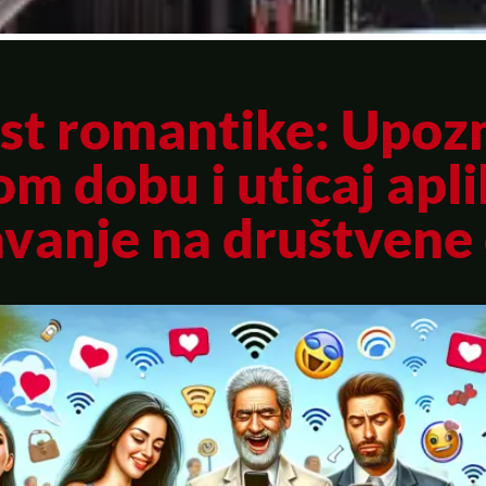
t romantike: Upoz
om dobu i uticaj apli
vanje na društvene