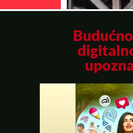
Budućnos
digitaln
upozna