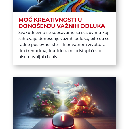
MOĆ KREATIVNOSTI U
DONOŠENJU VAŽNIH ODLUKA
Svakodnevno se suočavamo sa izazovima koji
zahtevaju donošenje važnih odluka, bilo da se
radi o poslovnoj sferi ili privatnom životu. U
tim trenucima, tradicionalni pristupi često
nisu dovoljni da bis