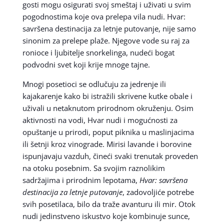
gosti mogu osigurati svoj smeštaj i uživati u svim
pogodnostima koje ova prelepa vila nudi. Hvar:
savršena destinacija za letnje putovanje, nije samo
sinonim za prelepe plaže. Njegove vode su raj za
ronioce i ljubitelje snorkelinga, nudeći bogat
podvodni svet koji krije mnoge tajne.
Mnogi posetioci se odlučuju za jedrenje ili
kajakarenje kako bi istražili skrivene kutke obale i
uživali u netaknutom prirodnom okruženju. Osim
aktivnosti na vodi, Hvar nudi i mogućnosti za
opuštanje u prirodi, poput piknika u maslinjacima
ili šetnji kroz vinograde. Mirisi lavande i borovine
ispunjavaju vazduh, čineći svaki trenutak proveden
na otoku posebnim. Sa svojim raznolikim
sadržajima i prirodnim lepotama,
Hvar: savršena
destinacija za letnje putovanje
, zadovoljiće potrebe
svih posetilaca, bilo da traže avanturu ili mir. Otok
nudi jedinstveno iskustvo koje kombinuje sunce,