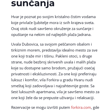
sunčanja
Hvar je poznat po svojim kristalno čistim vodama
koje privlače ljubitelje mora iz svih krajeva sveta.
Ovaj otok nudi savršeno okruženje za sunčanje i
opuštanje na nekim od najlepših plaža Jadrana.
Uvala Dubovica, sa svojom peščanom obalom i
tirkiznim morem, predstavlja idealno mesto za sve
one koji traže mir i tišinu. Pakleni otoci, s druge
strane, nude bezbroj skrivenih uvala i malih plaža
koje su dostupne samo brodom, pružajući osećaj
privatnosti i ekskluzivnosti. Za one koji preferiraju
luksuz i komfor, vila Forkira u gradu Hvaru nudi
smeštaj koji zadovoljava i najzahtevnije goste. Sa
šest luksuznih apartmana, vila je savršeno mesto za
one koji žele da se prepuste uživanju i relaksaciji.
Rezervacije se mogu izvršiti putem
forkira.com
, gde