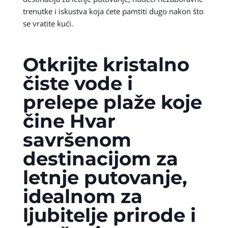
trenutke i iskustva koja ćete pamtiti dugo nakon što
se vratite kući.
Otkrijte kristalno
čiste vode i
prelepe plaže koje
čine Hvar
savršenom
destinacijom za
letnje putovanje,
idealnom za
ljubitelje prirode i