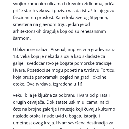
svojim kamenim ulicama i drevnim zidinama, priča
priče starih vekova i poziva vas da istražite njegovu
fascinantnu prošlost. Katedrala Svetog Stjepana,
smeštena na glavnom trgu, jedan je od
arhitektonskih dragulja koji odišu renesansnim
šarmom.
U blizini se nalazi i Arsenal, impresivna građevina iz
13. veka koja je nekada služila kao skladište za
galije i svedočanstvo je bogate pomorske tradicije
Hvara. Posetioci se mogu popeti na tvrđavu Forticu,
koja pruža panoramski pogled na grad i okolne
otoke. Ova tvrđava, izgrađena u 16.
veku, bila je ključna za odbranu Hvara od pirata i
drugih osvajača. Dok šetate uskim ulicama, naići
ćete na brojne galerije i muzeje koji čuvaju kulturno
nasleđe otoka i nude uvid u bogatu istoriju i
umetnost ovog kraja.
Hvar: savršena destinacija za