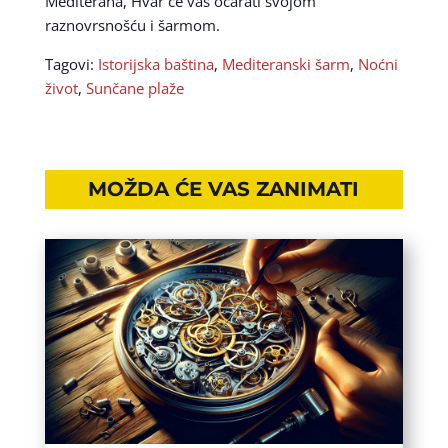
Mediterana, Hvar će vas očarati svojom
raznovrsnošću i šarmom.
Tagovi:
Istorijska baština
,
Mediteranski šarm
,
Noćni
život
,
Sunčane plaže
MOŽDA ĆE VAS ZANIMATI