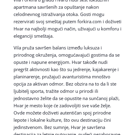
apartmana savršenih za opuštanje nakon
celodnevnog istraživanja otoka. Gosti mogu
rezervirati svoj smeštaj putem forkira.com i doživeti
Hvar na najbolji mogući način, uživajući u komforu i
eleganciji smeštaja.
Vila pruža savršen balans između luksuza i
prirodnog okruženja, omogućavajući gostima da se
opuste i napune energijom. Hvar takođe nudi
pregršt aktivnosti kao što su jedrenje, kajakarenje i
planinarenje, pružajući avanturistima mnoštvo
opcija za aktivan odmor. Bez obzira na to da li ste
ljubitelj sporta, tražite odmor u prirodi ili
jednostavno želite da se opustite na sunčanoj plaži,
Hvar je mesto koje će zadovoljiti sve vaše želje.
Ovde možete doživeti autentičan spoj prirodne
lepote i lokalne kulture, što ovu destinaciju čini
jedinstvenom. Bez sumnje, Hvar je savršena
destinacija za letnje putovanje, nudeći nezaboravne