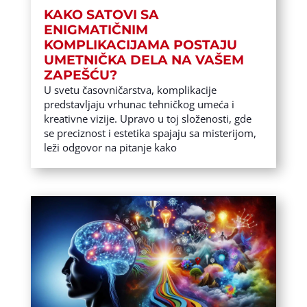
KAKO SATOVI SA
ENIGMATIČNIM
KOMPLIKACIJAMA POSTAJU
UMETNIČKA DELA NA VAŠEM
ZAPEŠĆU?
U svetu časovničarstva, komplikacije
predstavljaju vrhunac tehničkog umeća i
kreativne vizije. Upravo u toj složenosti, gde
se preciznost i estetika spajaju sa misterijom,
leži odgovor na pitanje kako