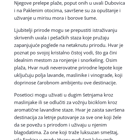
Njegove prelepe plaže, poput onih u uvali Dubovica
i na Paklenim otocima, savršene su za opuštanje i
uživanje u mirisu mora i borove šume.
Ljubitelji prirode mogu se prepustiti istraživanju
skrivenih uvala i pešačkih staza koje pružaju
zapanjujuće poglede na netaknutu prirodu. Hvar je
poznat po svojoj kristalno čistoj vodi, što ga čini
idealnim mestom za ronjenje i snorkeling. Osim
plaža, Hvar nudi neverovatne prirodne lepote koje
uključuju polja lavande, maslinike i vinograde, koji
doprinose čarobnom ambijentu ove destinacije.
Posetioci mogu uživati u dugim šetnjama kroz
maslinjake ili se odlučiti za vožnju biciklom kroz
aromatične lavandine staze. Hvar je zaista savršena
destinacija za letnje putovanje za sve one koji žele
da se povežu s prirodom i uživaju u njenim
blagodatima. Za one koji traže luksuzan smeštaj,
vila Forkira u gradu Hvaru nudi šest luksuznih