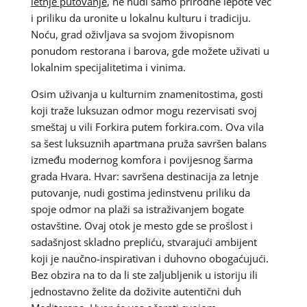
letnje putovanje
, ne nudi samo prirodne lepote već
i priliku da uronite u lokalnu kulturu i tradiciju.
Noću, grad oživljava sa svojom živopisnom
ponudom restorana i barova, gde možete uživati u
lokalnim specijalitetima i vinima.
Osim uživanja u kulturnim znamenitostima, gosti
koji traže luksuzan odmor mogu rezervisati svoj
smeštaj u vili Forkira putem forkira.com. Ova vila
sa šest luksuznih apartmana pruža savršen balans
između modernog komfora i povijesnog šarma
grada Hvara. Hvar: savršena destinacija za letnje
putovanje, nudi gostima jedinstvenu priliku da
spoje odmor na plaži sa istraživanjem bogate
ostavštine. Ovaj otok je mesto gde se prošlost i
sadašnjost skladno prepliću, stvarajući ambijent
koji je naučno-inspirativan i duhovno obogaćujući.
Bez obzira na to da li ste zaljubljenik u istoriju ili
jednostavno želite da doživite autentični duh