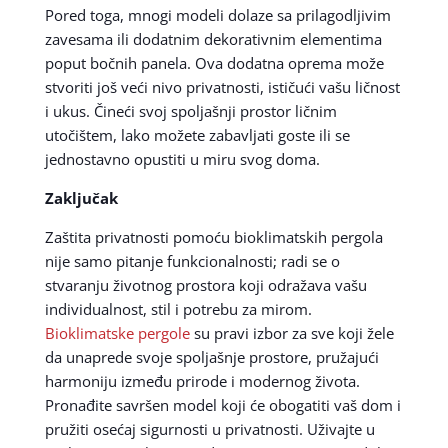
Pored toga, mnogi modeli dolaze sa prilagodljivim
zavesama ili dodatnim dekorativnim elementima
poput bočnih panela. Ova dodatna oprema može
stvoriti još veći nivo privatnosti, ističući vašu ličnost
i ukus. Čineći svoj spoljašnji prostor ličnim
utočištem, lako možete zabavljati goste ili se
jednostavno opustiti u miru svog doma.
Zaključak
Zaštita privatnosti pomoću bioklimatskih pergola
nije samo pitanje funkcionalnosti; radi se o
stvaranju životnog prostora koji odražava vašu
individualnost, stil i potrebu za mirom.
Bioklimatske pergole
su pravi izbor za sve koji žele
da unaprede svoje spoljašnje prostore, pružajući
harmoniju između prirode i modernog života.
Pronađite savršen model koji će obogatiti vaš dom i
pružiti osećaj sigurnosti u privatnosti. Uživajte u