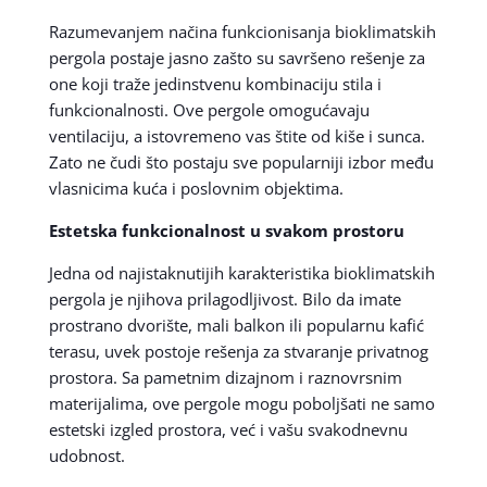
Razumevanjem načina funkcionisanja bioklimatskih
pergola postaje jasno zašto su savršeno rešenje za
one koji traže jedinstvenu kombinaciju stila i
funkcionalnosti. Ove pergole omogućavaju
ventilaciju, a istovremeno vas štite od kiše i sunca.
Zato ne čudi što postaju sve popularniji izbor među
vlasnicima kuća i poslovnim objektima.
Estetska funkcionalnost u svakom prostoru
Jedna od najistaknutijih karakteristika bioklimatskih
pergola je njihova prilagodljivost. Bilo da imate
prostrano dvorište, mali balkon ili popularnu kafić
terasu, uvek postoje rešenja za stvaranje privatnog
prostora. Sa pametnim dizajnom i raznovrsnim
materijalima, ove pergole mogu poboljšati ne samo
estetski izgled prostora, već i vašu svakodnevnu
udobnost.