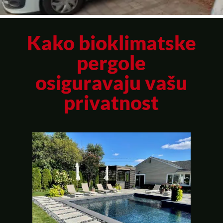
Kako bioklimatske
pergole
osiguravaju vašu
privatnost