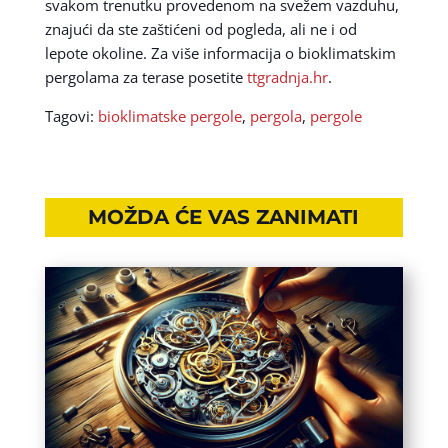
svakom trenutku provedenom na svežem vazduhu,
znajući da ste zaštićeni od pogleda, ali ne i od
lepote okoline. Za više informacija o bioklimatskim
pergolama za terase posetite
ttgradnja.hr
.
Tagovi:
bioklimatske pergole
,
pergola
,
pergole
MOŽDA ĆE VAS ZANIMATI