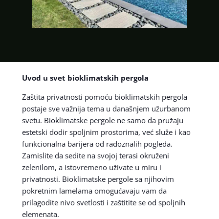
Uvod u svet bioklimatskih pergola
Zaštita privatnosti pomoću bioklimatskih pergola
postaje sve važnija tema u današnjem užurbanom
svetu. Bioklimatske pergole ne samo da pružaju
estetski dodir spoljnim prostorima, već služe i kao
funkcionalna barijera od radoznalih pogleda.
Zamislite da sedite na svojoj terasi okruženi
zelenilom, a istovremeno uživate u miru i
privatnosti. Bioklimatske pergole sa njihovim
pokretnim lamelama omogućavaju vam da
prilagodite nivo svetlosti i zaštitite se od spoljnih
elemenata.