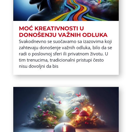
MOĆ KREATIVNOSTI U
DONOŠENJU VAŽNIH ODLUKA
Svakodnevno se suočavamo sa izazovima koji
zahtevaju donošenje važnih odluka, bilo da se
radi o poslovnoj sferi ili privatnom životu. U
tim trenucima, tradicionalni pristupi često
nisu dovoljni da bis