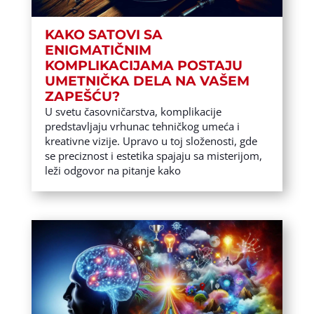
KAKO SATOVI SA
ENIGMATIČNIM
KOMPLIKACIJAMA POSTAJU
UMETNIČKA DELA NA VAŠEM
ZAPEŠĆU?
U svetu časovničarstva, komplikacije
predstavljaju vrhunac tehničkog umeća i
kreativne vizije. Upravo u toj složenosti, gde
se preciznost i estetika spajaju sa misterijom,
leži odgovor na pitanje kako