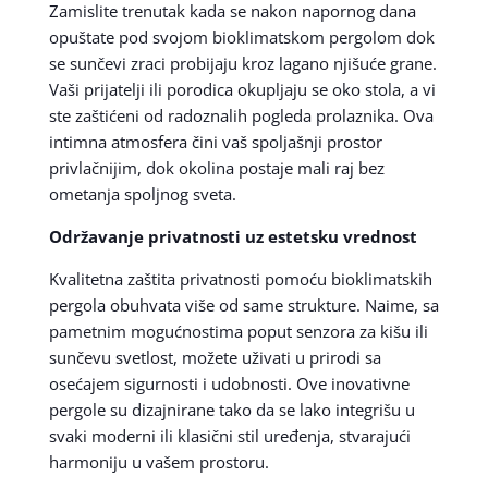
Zamislite trenutak kada se nakon napornog dana
opuštate pod svojom bioklimatskom pergolom dok
se sunčevi zraci probijaju kroz lagano njišuće grane.
Vaši prijatelji ili porodica okupljaju se oko stola, a vi
ste zaštićeni od radoznalih pogleda prolaznika. Ova
intimna atmosfera čini vaš spoljašnji prostor
privlačnijim, dok okolina postaje mali raj bez
ometanja spoljnog sveta.
Održavanje privatnosti uz estetsku vrednost
Kvalitetna zaštita privatnosti pomoću bioklimatskih
pergola obuhvata više od same strukture. Naime, sa
pametnim mogućnostima poput senzora za kišu ili
sunčevu svetlost, možete uživati u prirodi sa
osećajem sigurnosti i udobnosti. Ove inovativne
pergole su dizajnirane tako da se lako integrišu u
svaki moderni ili klasični stil uređenja, stvarajući
harmoniju u vašem prostoru.