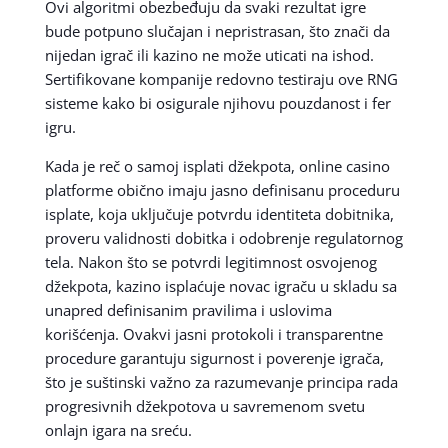
Ovi algoritmi obezbeđuju da svaki rezultat igre
bude potpuno slučajan i nepristrasan, što znači da
nijedan igrač ili kazino ne može uticati na ishod.
Sertifikovane kompanije redovno testiraju ove RNG
sisteme kako bi osigurale njihovu pouzdanost i fer
igru.
Kada je reč o samoj isplati džekpota, online casino
platforme obično imaju jasno definisanu proceduru
isplate, koja uključuje potvrdu identiteta dobitnika,
proveru validnosti dobitka i odobrenje regulatornog
tela. Nakon što se potvrdi legitimnost osvojenog
džekpota, kazino isplaćuje novac igraču u skladu sa
unapred definisanim pravilima i uslovima
korišćenja. Ovakvi jasni protokoli i transparentne
procedure garantuju sigurnost i poverenje igrača,
što je suštinski važno za razumevanje principa rada
progresivnih džekpotova u savremenom svetu
onlajn igara na sreću.