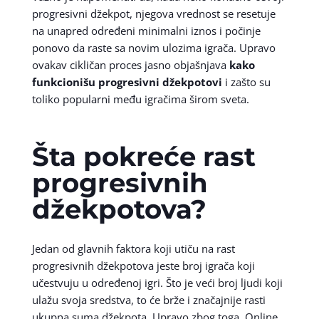
progresivni džekpot, njegova vrednost se resetuje
na unapred određeni minimalni iznos i počinje
ponovo da raste sa novim ulozima igrača. Upravo
ovakav cikličan proces jasno objašnjava
kako
funkcionišu progresivni džekpotovi
i zašto su
toliko popularni među igračima širom sveta.
Šta pokreće rast
progresivnih
džekpotova?
Jedan od glavnih faktora koji utiču na rast
progresivnih džekpotova jeste broj igrača koji
učestvuju u određenoj igri. Što je veći broj ljudi koji
ulažu svoja sredstva, to će brže i značajnije rasti
ukupna suma džekpota. Upravo zbog toga, Online