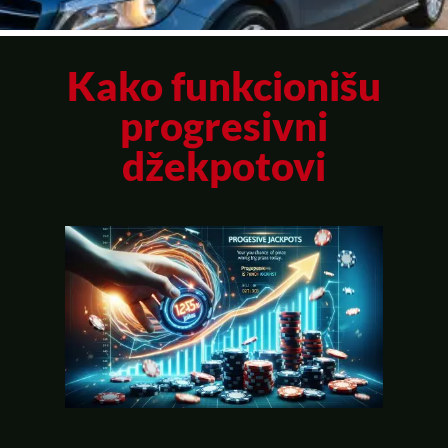
Kako funkcionišu
progresivni
džekpotovi