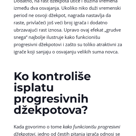
Dodatno, na rast džekpota utiče i dužina vremena
između dva osvajanja. Ukoliko niko duži vremenski
period ne osvoji džekpot, nagrada nastavlja da
raste, privlačeći još veći broj igrača i dodatno
ubrzavajući rast iznosa. Upravo ovaj efekat „grudve
snega“ najbolje ilustruje kako funkcionišu
progresivni džekpotovi i zašto su toliko atraktivni za
igrače koji sanjaju o osvajanju velikih suma novca.
Ko kontroliše
isplatu
progresivnih
džekpotova?
Kada govorimo o tome
kako funkcionišu progresivni
džekpotovi
, jedno od čestih pitanja igrača odnosi se