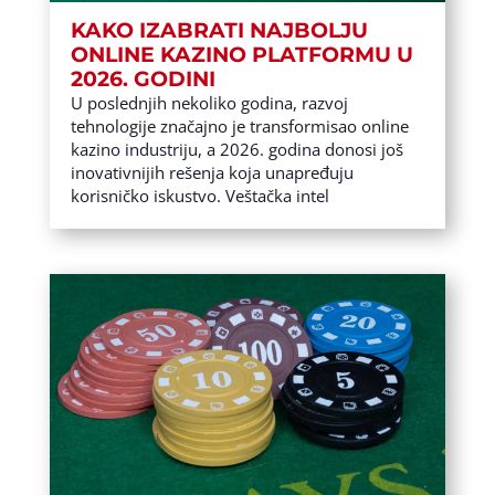
KAKO IZABRATI NAJBOLJU
ONLINE KAZINO PLATFORMU U
2026. GODINI
U poslednjih nekoliko godina, razvoj
tehnologije značajno je transformisao online
kazino industriju, a 2026. godina donosi još
inovativnijih rešenja koja unapređuju
korisničko iskustvo. Veštačka intel