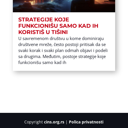
STRATEGIJE KOJE
FUNKCIONIŠU SAMO KAD IH
KORISTIŠ U TIŠINI
U savremenom društvu u kome dominiraju
društvene mreže, često postoji pritisak da se
svaki korak i svaki plan odmah objavi i podeli
sa drugima. Međutim, postoje strategije koje
funkcionišu samo kad ih
Copyright
cins.org.rs
|
Polica privatnosti