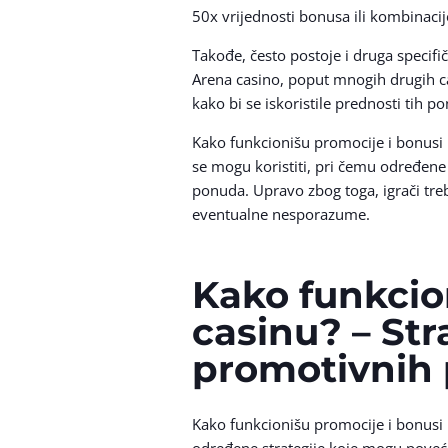
50x vrijednosti bonusa ili kombinacij
Takođe, često postoje i druga specifi
Arena casino, poput mnogih drugih cas
kako bi se iskoristile prednosti tih p
Kako funkcionišu promocije i bonusi 
se mogu koristiti, pri čemu određene 
ponuda. Upravo zbog toga, igrači treba
eventualne nesporazume.
Kako funkcio
casinu? – Str
promotivnih
Kako funkcionišu promocije i bonusi 
određene strategije koje mogu povećat