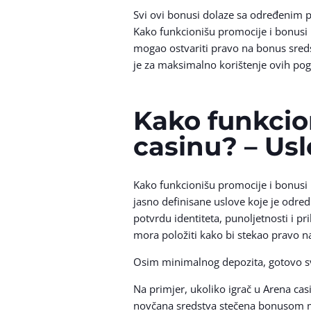
Svi ovi bonusi dolaze sa određenim pr
Kako funkcionišu promocije i bonusi 
mogao ostvariti pravo na bonus sreds
je za maksimalno korištenje ovih pog
Kako funkcio
casinu? – Usl
Kako funkcionišu promocije i bonusi 
jasno definisane uslove koje je odred
potvrdu identiteta, punoljetnosti i p
mora položiti kako bi stekao pravo 
Osim minimalnog depozita, gotovo sv
Na primjer, ukoliko igrač u Arena cas
novčana sredstva stečena bonusom može