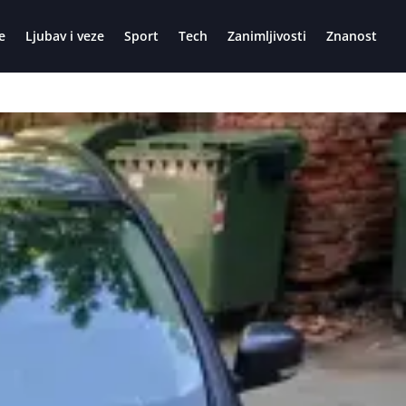
e
Ljubav i veze
Sport
Tech
Zanimljivosti
Znanost