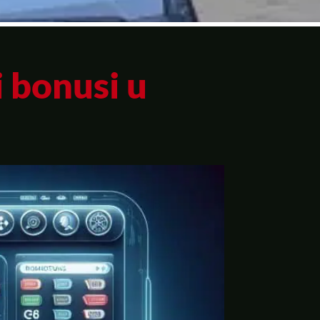
 bonusi u