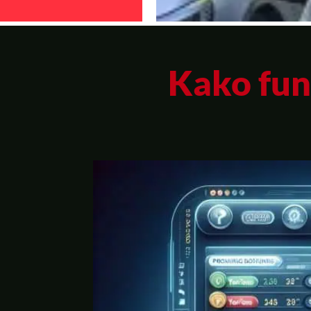
Kako fun