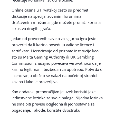
Online casina u Hrvatskoj često su predmet
diskusije na specijalizovanim forumima i
društvenim mrežama, gde možete pronaći korisna
iskustva drugih igrača.
Jedan od proverenih saveta za sigurnu igru jeste
proveriti da li kazina poseduju validne licence i
sertifikate. Licenciranje od priznate institucije kao
što su Malta Gaming Authority ili UK Gambling
Commission značajno povećava verovatnoću da je
kazino legitiman i bezbedan za upotrebu. Potvrda o
licenciranju obično se nalazi na početnoj stranici
kazina i lako je proverljiva.
Kao dodatak, preporučljivo je uvek koristiti jake i
jedinstvene lozinke za svoje naloge. Nijedna lozinka
ne sme biti previše očigledna ili jednostavna za
pogađanje. Takođe, koristite dvostruku