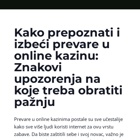
Kako prepoznati i
izbeći prevare u
online kazinu:
Znakovi
upozorenja na
koje treba obratiti
pažnju
Prevare u online kazinima postale su sve učestalije
kako sve više ljudi koristi internet za ovu vrstu
zabave. Da biste zaštitili sebe i svoj novac, važno je