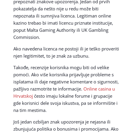
prepoznati znakove upozorenja. Jedan od prvih
pokazatelja da nešto nije u redu može biti
nepoznata ili sumnjiva licenca. Legitiman online
kazino trebao bi imati licencu priznate institucije,
poput Malta Gaming Authority ili UK Gambling
Commission.
Ako navedena licenca ne postoji ili je teško proveriti
njen legitimitet, to je znak za uzbunu.
Takođe, recenzije korisnika mogu biti od velike
pomoći. Ako više korisnika prijavljuje probleme s
isplatama ili daje negativne komentare o sigurnosti,
pažljivo razmotrite te informacije.
Online casina u
Hrvatskoj
često imaju lokalne forume i grupacije
gde korisnici dele svoja iskustva, pa se informišite i
na tim mestima.
Još jedan ozbiljan znak upozorenja je nejasna ili
zbunjujuća politika o bonusima i promocijama. Ako