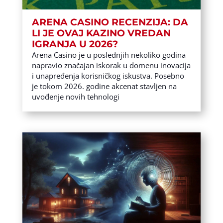
ARENA CASINO RECENZIJA: DA
LI JE OVAJ KAZINO VREDAN
IGRANJA U 2026?
Arena Casino je u poslednjih nekoliko godina
napravio značajan iskorak u domenu inovacija
i unapređenja korisničkog iskustva. Posebno
je tokom 2026. godine akcenat stavljen na
uvođenje novih tehnologi