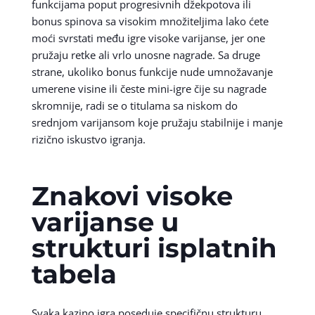
funkcijama poput progresivnih džekpotova ili
bonus spinova sa visokim množiteljima lako ćete
moći svrstati među igre visoke varijanse, jer one
pružaju retke ali vrlo unosne nagrade. Sa druge
strane, ukoliko bonus funkcije nude umnožavanje
umerene visine ili česte mini-igre čije su nagrade
skromnije, radi se o titulama sa niskom do
srednjom varijansom koje pružaju stabilnije i manje
rizično iskustvo igranja.
Znakovi visoke
varijanse u
strukturi isplatnih
tabela
Svaka kazino igra poseduje specifičnu strukturu