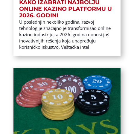
KAKO IZABRATI NAJBOLJU
ONLINE KAZINO PLATFORMU U
2026. GODINI
U poslednjih nekoliko godina, razvoj
tehnologije značajno je transformisao online
kazino industriju, a 2026. godina donosi još
inovativnijih rešenja koja unapređuju
korisničko iskustvo. Veštačka intel