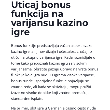
Uticaj bonus
funkcija na
varijansu kazino
igre
Bonus funkcije predstavljaju važan aspekt svake
kazino igre, a njihov dizajn i učestalost značajno
utiču na ukupnu varijansu igre. Kada razmišljate o
tome kako prepoznati kazino igru sa visokim
varijansama, obratite pažnju upravo na vrste bonus
funkcija koje igra nudi. U igrama visoke varijanse,
bonus runde i specijalne funkcije pojavljuju se
znatno ređe, ali kada se aktiviraju, mogu pružiti
izuzetno visoke dobitke koji znatno premašuju
standardne isplate.
Na primer, slot igre u Germania casino često nude