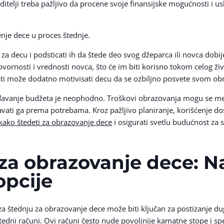
ditelji treba pažljivo da procene svoje finansijske mogućnosti i us
enje dece u proces štednje.
 za decu i podsticati ih da štede deo svog džeparca ili novca dob
govornosti i vrednosti novca, što će im biti korisno tokom celog ži
sti može dodatno motivisati decu da se ozbiljno posvete svom ob
ođavanje budžeta je neophodno. Troškovi obrazovanja mogu se me
vati ga prema potrebama. Kroz pažljivo planiranje, korišćenje dost
kako štedeti za obrazovanje dece
i osigurati svetlu budućnost za 
za obrazovanje dece: N
opcije
 za štednju za obrazovanje dece može biti ključan za postizanje du
tedni računi. Ovi računi često nude povoljnije kamatne stope i sp