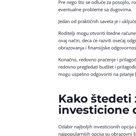
Pre nego što se odluče za posojilo, ro
eventualne probleme sa dugovima.
Jedan od praktičnih saveta je i uključ
Roditelji mogu otvoriti štedne račune
ovaj način, deca će razviti osećaj od
obrazovanja i finansijske odgovorno
Konačno, redovno praćenje i prilag
redovno pregledati budžet i prilagođa
mogu uspešno odgovoriti na pitanje
Kako štedeti 
investicione 
Odabir najboljih investicionih opcija
najpopularnijih opcija su obrazovni š