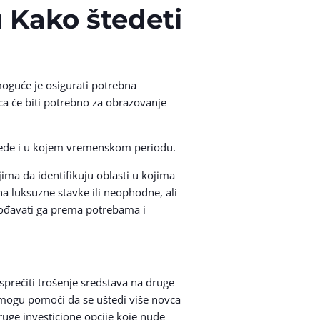
 Kako štedeti
moguće je osigurati potrebna
vca će biti potrebno za obrazovanje
štede i u kojem vremenskom periodu.
jima da identifikuju oblasti u kojima
a luksuzne stavke ili neophodne, ali
agođavati ga prema potrebama i
 sprečiti trošenje sredstava na druge
i mogu pomoći da se uštedi više novca
uge investicione opcije koje nude