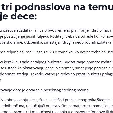
 tri podnaslova na temu
je dece:
i izazovan zadatak, ali uz pravovremeno planiranje i disciplinu, 
e postavljanje jasnih ciljeva. Roditelji treba da odrede koliko no
kove školarine, udžbenika, smeštaja i drugih neophodnih izdataka.
roditeljima da imaju jasnu sliku o tome koliko novca treba da u
eći korak je izrada detaljnog budžeta. Budžetiranje pomaže roditel
 te uštede ka obrazovanju dece. Na primer, smanjenje potrošnje n
oprineti štednji. Takođe, važno je redovno pratiti budžet i pril
a.
zovanje dece je otvaranje posebnog štednog računa.
čivo obrazovanju dece, što će olakšati praćenje napretka štednje i
a štednih računa, uključujući one sa višim kamatnim stopama, koj
i mogu razmotriti mogućnost ulaganja u obrazovne fondove ili dr