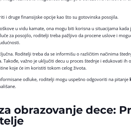
ti i druge finansijske opcije kao što su gotovinska posojila.
oškove u vidu kamate, ona mogu biti korisna u situacijama kada 
uče za posojilo, roditelji treba pažljivo da procene uslove i moguć
udućnosti.
jučna. Roditelji treba da se informišu o različitim načinima štednje
a. Takođe, važno je uključiti decu u proces štednje i edukovati ih 
tine koje će im koristiti tokom celog života.
i informisane odluke, roditelji mogu uspešno odgovoriti na pitanje
ališane.
za obrazovanje dece: Pr
telje