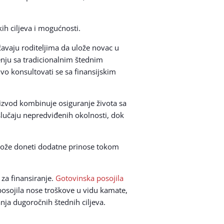
kih ciljeva i mogućnosti.
ćavaju roditeljima da ulože novac u
enju sa tradicionalnim štednim
ivo konsultovati se sa finansijskim
oizvod kombinuje osiguranje života sa
lučaju nepredviđenih okolnosti, dok
o može doneti dodatne prinose tokom
 za finansiranje.
Gotovinska posojila
posojila nose troškove u vidu kamate,
nja dugoročnih štednih ciljeva.