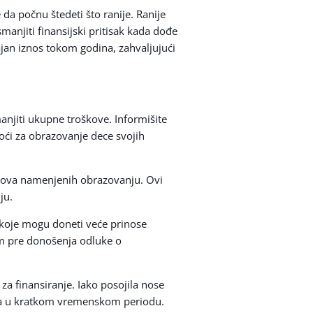
 da počnu štedeti što ranije. Ranije
anjiti finansijski pritisak kada dođe
jan iznos tokom godina, zahvaljujući
jiti ukupne troškove. Informišite
ći za obrazovanje dece svojih
ondova namenjenih obrazovanju. Ovi
ju.
, koje mogu doneti veće prinose
om pre donošenja odluke o
za finansiranje. Iako posojila nose
tva u kratkom vremenskom periodu.