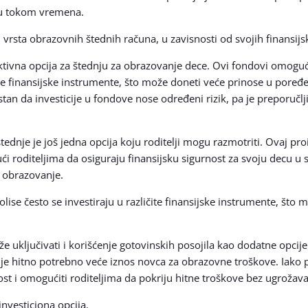
nu tokom vremena.
h vrsta obrazovnih štednih računa, u zavisnosti od svojih finansijs
raktivna opcija za štednju za obrazovanje dece. Ovi fondovi omogu
e finansijske instrumente, što može doneti veće prinose u poređ
tan da investicije u fondove nose određeni rizik, pa je preporučlj
dnje je još jedna opcija koju roditelji mogu razmotriti. Ovaj pr
oditeljima da osiguraju finansijsku sigurnost za svoju decu u s
 obrazovanje.
lise često se investiraju u različite finansijske instrumente, št
 uključivati i korišćenje gotovinskih posojila kao dodatne opcije
 je hitno potrebno veće iznos novca za obrazovne troškove. Iako 
st i omogućiti roditeljima da pokriju hitne troškove bez ugrožava
investiciona opcija.