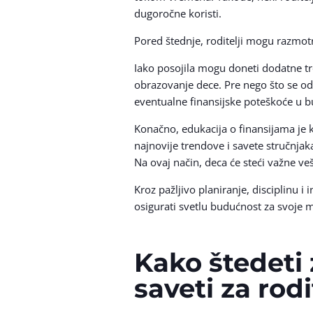
dugoročne koristi.
Pored štednje, roditelji mogu razmotri
Iako posojila mogu doneti dodatne tr
obrazovanje dece. Pre nego što se odl
eventualne finansijske poteškoće u b
Konačno, edukacija o finansijama je kl
najnovije trendove i savete stručnjak
Na ovaj način, deca će steći važne veš
Kroz pažljivo planiranje, disciplinu 
osigurati svetlu budućnost za svoje m
Kako štedeti 
saveti za rodi