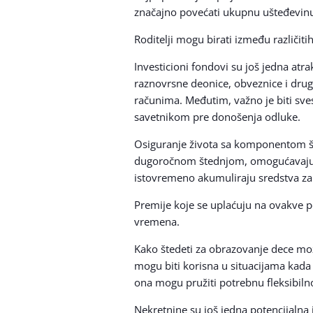
značajno povećati ukupnu ušteđevi
Roditelji mogu birati između različiti
Investicioni fondovi su još jedna at
raznovrsne deonice, obveznice i drug
računima. Međutim, važno je biti sves
savetnikom pre donošenja odluke.
Osiguranje života sa komponentom šte
dugoročnom štednjom, omogućavajući r
istovremeno akumuliraju sredstva za
Premije koje se uplaćuju na ovakve po
vremena.
Kako štedeti za obrazovanje dece može
mogu biti korisna u situacijama kada
ona mogu pružiti potrebnu fleksibilno
Nekretnine su još jedna potencijalna 