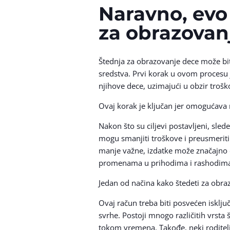
Naravno, evo
za obrazovan
Štednja za obrazovanje dece može bit
sredstva. Prvi korak u ovom procesu j
njihove dece, uzimajući u obzir troš
Ovaj korak je ključan jer omogućava 
Nakon što su ciljevi postavljeni, sled
mogu smanjiti troškove i preusmeriti
manje važne, izdatke može značajno d
promenama u prihodima i rashodim
Jedan od načina kako štedeti za obra
Ovaj račun treba biti posvećen isklju
svrhe. Postoji mnogo različitih vrst
tokom vremena. Takođe, neki roditelj