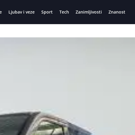
e
Ljubav i veze
Sport
Tech
Zanimljivosti
Znanost