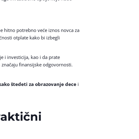
je hitno potrebno veće iznos novca za
nosti otplate kako bi izbegli
 i investicija, kao i da prate
o značaju finansijske odgovornosti.
kako štedeti za obrazovanje dece
i
aktični