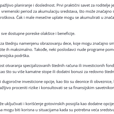
žljivo planiranje i doslednost. Prvi praktični savet za roditelje je
vremenski period za akumulaciju sredstava, što može značajno sm
 troškova. Čak i male mesečne uplate mogu se akumulirati u znača
e sve dostupne poreske olakšice i beneficije.
za štednju namenjenu obrazovanju dece, koje mogu značajno sman
tite ih maksimalno. Takođe, neki poslodavci nude programe pomo
ansijska podrška.
ost otvaranja specijalizovanih štednih računa ili investicionih f
kao što su više kamatne stope ili dodatni bonusi za redovno štedn
 i dugoročne investicione opcije, kao što su deonice ili obveznice
ljivo proceniti rizike i konsultovati se sa finansijskim savetnik
 uključivati i korišćenje gotovinskih posojila kao dodatne opcije 
a mogu biti korisna u situacijama kada su potrebna veća sreds