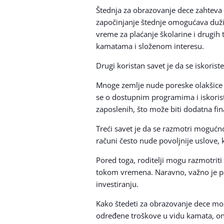
Štednja za obrazovanje dece zahteva pa
započinjanje štednje omogućava duži 
vreme za plaćanje školarine i drugih
kamatama i složenom interesu.
Drugi koristan savet je da se iskorist
Mnoge zemlje nude poreske olakšice 
se o dostupnim programima i iskoris
zaposlenih, što može biti dodatna fin
Treći savet je da se razmotri mogućn
računi često nude povoljnije uslove, 
Pored toga, roditelji mogu razmotriti
tokom vremena. Naravno, važno je paž
investiranju.
Kako štedeti za obrazovanje dece može
određene troškove u vidu kamata, on