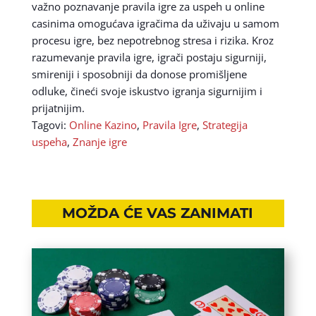
važno poznavanje pravila igre za uspeh u online
casinima omogućava igračima da uživaju u samom
procesu igre, bez nepotrebnog stresa i rizika. Kroz
razumevanje pravila igre, igrači postaju sigurniji,
smireniji i sposobniji da donose promišljene
odluke, čineći svoje iskustvo igranja sigurnijim i
prijatnijim.
Tagovi:
Online Kazino
,
Pravila Igre
,
Strategija
uspeha
,
Znanje igre
MOŽDA ĆE VAS ZANIMATI