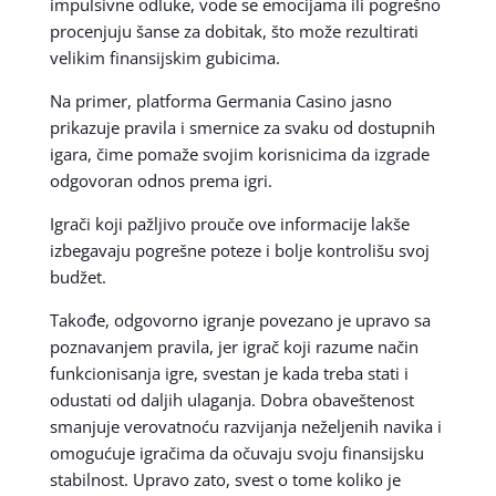
impulsivne odluke, vode se emocijama ili pogrešno
procenjuju šanse za dobitak, što može rezultirati
velikim finansijskim gubicima.
Na primer, platforma Germania Casino jasno
prikazuje pravila i smernice za svaku od dostupnih
igara, čime pomaže svojim korisnicima da izgrade
odgovoran odnos prema igri.
Igrači koji pažljivo prouče ove informacije lakše
izbegavaju pogrešne poteze i bolje kontrolišu svoj
budžet.
Takođe, odgovorno igranje povezano je upravo sa
poznavanjem pravila, jer igrač koji razume način
funkcionisanja igre, svestan je kada treba stati i
odustati od daljih ulaganja. Dobra obaveštenost
smanjuje verovatnoću razvijanja neželjenih navika i
omogućuje igračima da očuvaju svoju finansijsku
stabilnost. Upravo zato, svest o tome koliko je