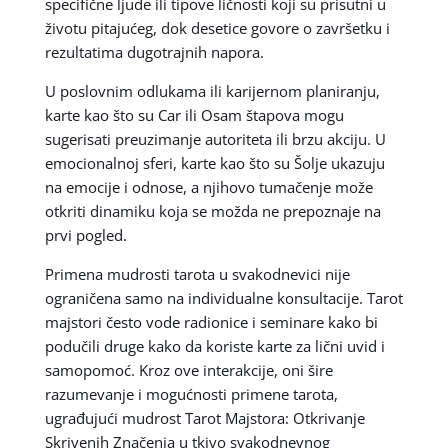
specifične ljude ili tipove ličnosti koji su prisutni u
životu pitajućeg, dok desetice govore o završetku i
rezultatima dugotrajnih napora.
U poslovnim odlukama ili karijernom planiranju,
karte kao što su Car ili Osam štapova mogu
sugerisati preuzimanje autoriteta ili brzu akciju. U
emocionalnoj sferi, karte kao što su Šolje ukazuju
na emocije i odnose, a njihovo tumačenje može
otkriti dinamiku koja se možda ne prepoznaje na
prvi pogled.
Primena mudrosti tarota u svakodnevici nije
ograničena samo na individualne konsultacije. Tarot
majstori često vode radionice i seminare kako bi
podučili druge kako da koriste karte za lični uvid i
samopomoć. Kroz ove interakcije, oni šire
razumevanje i mogućnosti primene tarota,
ugrađujući mudrost Tarot Majstora: Otkrivanje
Skrivenih Značenja u tkivo svakodnevnog