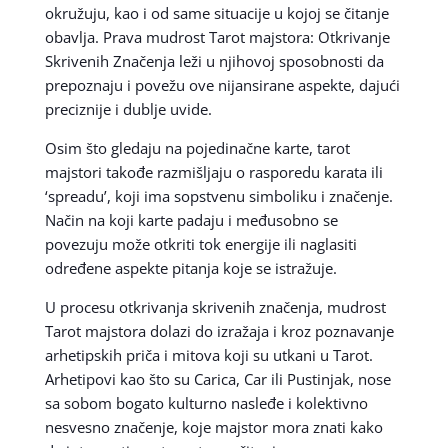
okružuju, kao i od same situacije u kojoj se čitanje
obavlja. Prava mudrost Tarot majstora: Otkrivanje
Skrivenih Značenja leži u njihovoj sposobnosti da
prepoznaju i povežu ove nijansirane aspekte, dajući
preciznije i dublje uvide.
Osim što gledaju na pojedinačne karte, tarot
majstori takođe razmišljaju o rasporedu karata ili
‘spreadu’, koji ima sopstvenu simboliku i značenje.
Način na koji karte padaju i međusobno se
povezuju može otkriti tok energije ili naglasiti
određene aspekte pitanja koje se istražuje.
U procesu otkrivanja skrivenih značenja, mudrost
Tarot majstora dolazi do izražaja i kroz poznavanje
arhetipskih priča i mitova koji su utkani u Tarot.
Arhetipovi kao što su Carica, Car ili Pustinjak, nose
sa sobom bogato kulturno nasleđe i kolektivno
nesvesno značenje, koje majstor mora znati kako