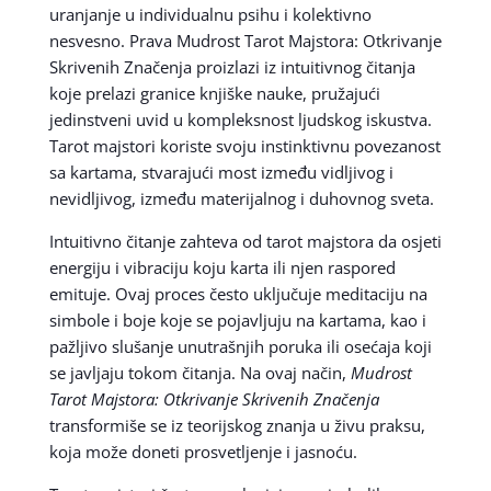
uranjanje u individualnu psihu i kolektivno
nesvesno. Prava Mudrost Tarot Majstora: Otkrivanje
Skrivenih Značenja proizlazi iz intuitivnog čitanja
koje prelazi granice knjiške nauke, pružajući
jedinstveni uvid u kompleksnost ljudskog iskustva.
Tarot majstori koriste svoju instinktivnu povezanost
sa kartama, stvarajući most između vidljivog i
nevidljivog, između materijalnog i duhovnog sveta.
Intuitivno čitanje zahteva od tarot majstora da osjeti
energiju i vibraciju koju karta ili njen raspored
emituje. Ovaj proces često uključuje meditaciju na
simbole i boje koje se pojavljuju na kartama, kao i
pažljivo slušanje unutrašnjih poruka ili osećaja koji
se javljaju tokom čitanja. Na ovaj način,
Mudrost
Tarot Majstora: Otkrivanje Skrivenih Značenja
transformiše se iz teorijskog znanja u živu praksu,
koja može doneti prosvetljenje i jasnoću.