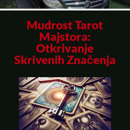
Mudrost Tarot
Majstora:
Otkrivanje
Skrivenih Značenja