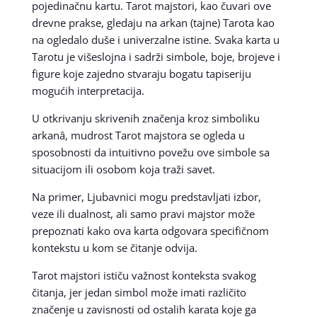
pojedinačnu kartu. Tarot majstori, kao čuvari ove
drevne prakse, gledaju na arkan (tajne) Tarota kao
na ogledalo duše i univerzalne istine. Svaka karta u
Tarotu je višeslojna i sadrži simbole, boje, brojeve i
figure koje zajedno stvaraju bogatu tapiseriju
mogućih interpretacija.
U otkrivanju skrivenih značenja kroz simboliku
arkanâ, mudrost Tarot majstora se ogleda u
sposobnosti da intuitivno povežu ove simbole sa
situacijom ili osobom koja traži savet.
Na primer, Ljubavnici mogu predstavljati izbor,
veze ili dualnost, ali samo pravi majstor može
prepoznati kako ova karta odgovara specifičnom
kontekstu u kom se čitanje odvija.
Tarot majstori ističu važnost konteksta svakog
čitanja, jer jedan simbol može imati različito
značenje u zavisnosti od ostalih karata koje ga