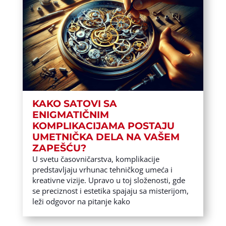
KAKO SATOVI SA
ENIGMATIČNIM
KOMPLIKACIJAMA POSTAJU
UMETNIČKA DELA NA VAŠEM
ZAPEŠĆU?
U svetu časovničarstva, komplikacije
predstavljaju vrhunac tehničkog umeća i
kreativne vizije. Upravo u toj složenosti, gde
se preciznost i estetika spajaju sa misterijom,
leži odgovor na pitanje kako