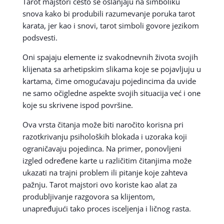
Tarot majstori često se oslanjaju na simboliku
snova kako bi produbili razumevanje poruka tarot
karata, jer kao i snovi, tarot simboli govore jezikom
podsvesti.
Oni spajaju elemente iz svakodnevnih života svojih
klijenata sa arhetipskim slikama koje se pojavljuju u
kartama, čime omogućavaju pojedincima da uvide
ne samo očigledne aspekte svojih situacija već i one
koje su skrivene ispod površine.
Ova vrsta čitanja može biti naročito korisna pri
razotkrivanju psiholoških blokada i uzoraka koji
ograničavaju pojedinca. Na primer, ponovljeni
izgled određene karte u različitim čitanjima može
ukazati na trajni problem ili pitanje koje zahteva
pažnju. Tarot majstori ovo koriste kao alat za
produbljivanje razgovora sa klijentom,
unapređujući tako proces isceljenja i ličnog rasta.