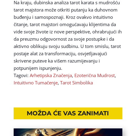
Na kraju, dubinska analiza tarot karata s mudrošću
tarot majstora može otkriti putanju ka duhovnom
buđenju i samospoznaji. Kroz ovakvo intuitivno
čitanje, tarot majstori omogućavaju klijentima da
vide svoje živote iz nove perspektive, ohrabrujući ih
da preuzmu odgovornost za svoje postupke i da
aktivno oblikuju svoju sudbinu. U tom smislu, tarot
postaje alat za transformaciju, osvjetljavajući
skrivene puteve ka višem razumijevanju i
potpunijem ispunjenju.
Tagovi:
Arhetipska Značenja
,
Ezoterična Mudrost
,
Intuitivno Tumačenje
,
Tarot Simbolika
MOŽDA ĆE VAS ZANIMATI