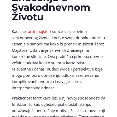
Svakodnevnom
Životu
Kada se
tarot majstori
suoče sa izazovima
svakodnevnog života, koriste svoju duboku intuiciju
i znanje o simbolima kako bi preneli
mudrost Tarot
Majstora: Otkrivanje Skrivenih Značenja
na
konkretne situacije. Ova praktična primena drevne
veštine otkriva koliko su tarot karte zaista
relevantne i danas, nudeći uvide i perspektive koje
mogu pomoći u donošenju odluka, razumevanju
komplikovanih emocija i navigaciji kroz
interpersonalne odnose.
Praktičnost tarot karti leži u njihovoj sposobnosti da
funkcionišu kao ogledalo psiholoških stanja,
odražavajući unutrašnje motive, želje i strahove koji
možda nisu na prvi pogled očigledni. Tarot majstori