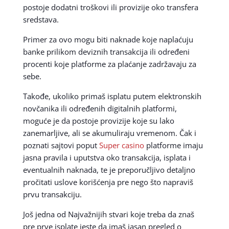
postoje dodatni troškovi ili provizije oko transfera
sredstava.
Primer za ovo mogu biti naknade koje naplaćuju
banke prilikom deviznih transakcija ili određeni
procenti koje platforme za plaćanje zadržavaju za
sebe.
Takođe, ukoliko primaš isplatu putem elektronskih
novčanika ili određenih digitalnih platformi,
moguće je da postoje provizije koje su lako
zanemarljive, ali se akumuliraju vremenom. Čak i
poznati sajtovi poput
Super casino
platforme imaju
jasna pravila i uputstva oko transakcija, isplata i
eventualnih naknada, te je preporučljivo detaljno
pročitati uslove korišćenja pre nego što napraviš
prvu transakciju.
Još jedna od Najvažnijih stvari koje treba da znaš
pre prve isplate jeste da imaš jasan pregled o