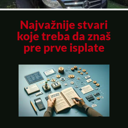
Najvažnije stvari
koje treba da znaš
pre prve isplate