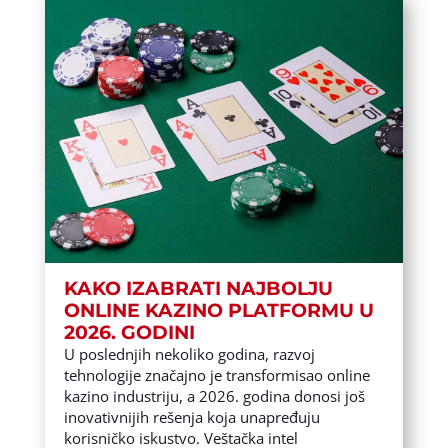
KAKO IZABRATI NAJBOLJU
ONLINE KAZINO PLATFORMU U
2026. GODINI
U poslednjih nekoliko godina, razvoj
tehnologije značajno je transformisao online
kazino industriju, a 2026. godina donosi još
inovativnijih rešenja koja unapređuju
korisničko iskustvo. Veštačka intel