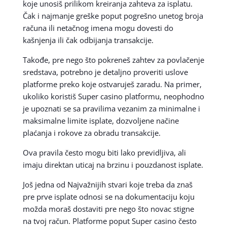
koje unosiš prilikom kreiranja zahteva za isplatu.
Čak i najmanje greške poput pogrešno unetog broja
računa ili netačnog imena mogu dovesti do
kašnjenja ili čak odbijanja transakcije.
Takođe, pre nego što pokreneš zahtev za povlačenje
sredstava, potrebno je detaljno proveriti uslove
platforme preko koje ostvaruješ zaradu. Na primer,
ukoliko koristiš Super casino platformu, neophodno
je upoznati se sa pravilima vezanim za minimalne i
maksimalne limite isplate, dozvoljene načine
plaćanja i rokove za obradu transakcije.
Ova pravila često mogu biti lako previdljiva, ali
imaju direktan uticaj na brzinu i pouzdanost isplate.
Još jedna od Najvažnijih stvari koje treba da znaš
pre prve isplate odnosi se na dokumentaciju koju
možda moraš dostaviti pre nego što novac stigne
na tvoj račun. Platforme poput Super casino često