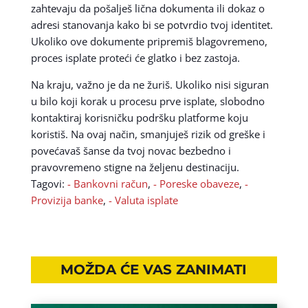
zahtevaju da pošalješ lična dokumenta ili dokaz o
adresi stanovanja kako bi se potvrdio tvoj identitet.
Ukoliko ove dokumente pripremiš blagovremeno,
proces isplate proteći će glatko i bez zastoja.
Na kraju, važno je da ne žuriš. Ukoliko nisi siguran
u bilo koji korak u procesu prve isplate, slobodno
kontaktiraj korisničku podršku platforme koju
koristiš. Na ovaj način, smanjuješ rizik od greške i
povećavaš šanse da tvoj novac bezbedno i
pravovremeno stigne na željenu destinaciju.
Tagovi:
- Bankovni račun
,
- Poreske obaveze
,
-
Provizija banke
,
- Valuta isplate
MOŽDA ĆE VAS ZANIMATI