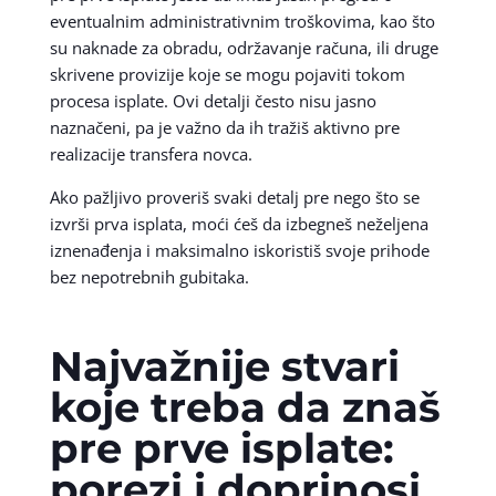
eventualnim administrativnim troškovima, kao što
su naknade za obradu, održavanje računa, ili druge
skrivene provizije koje se mogu pojaviti tokom
procesa isplate. Ovi detalji često nisu jasno
naznačeni, pa je važno da ih tražiš aktivno pre
realizacije transfera novca.
Ako pažljivo proveriš svaki detalj pre nego što se
izvrši prva isplata, moći ćeš da izbegneš neželjena
iznenađenja i maksimalno iskoristiš svoje prihode
bez nepotrebnih gubitaka.
Najvažnije stvari
koje treba da znaš
pre prve isplate:
porezi i doprinosi