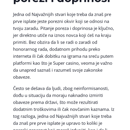
Jedna od Najvažnijih stvari koje treba da znaš pre
prve isplate jeste porezni okvir koji se odnosi na
tvoju zaradu. Pitanje poreza i doprinosa je ključno,
jer direktno utiče na iznos novca koji ćeš na kraju
primiti. Bez obzira da li se radi o zaradi od
honorarnog rada, dodatnom prihodu preko
interneta ili čak dobitku na igrama na sreću putem
platformi kao što je Super casino, veoma je važno
da unapred saznaš i razumeš svoje zakonske
obaveze.
Često se dešava da ljudi, zbog neinformisanosti,
dođu u situaciju da moraju naknadno izmiriti
obaveze prema državi, što može rezultirati
dodatnim troškovima ili čak novčanim kaznama. Iz
tog razloga, jedna od Najvažnijih stvari koje treba
da znaš pre prve isplate je upravo to koliki je
poreski procenat koji moraš izdvojiti, kao i da li