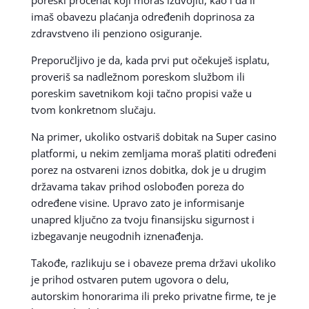
imaš obavezu plaćanja određenih doprinosa za
zdravstveno ili penziono osiguranje.
Preporučljivo je da, kada prvi put očekuješ isplatu,
proveriš sa nadležnom poreskom službom ili
poreskim savetnikom koji tačno propisi važe u
tvom konkretnom slučaju.
Na primer, ukoliko ostvariš dobitak na Super casino
platformi, u nekim zemljama moraš platiti određeni
porez na ostvareni iznos dobitka, dok je u drugim
državama takav prihod oslobođen poreza do
određene visine. Upravo zato je informisanje
unapred ključno za tvoju finansijsku sigurnost i
izbegavanje neugodnih iznenađenja.
Takođe, razlikuju se i obaveze prema državi ukoliko
je prihod ostvaren putem ugovora o delu,
autorskim honorarima ili preko privatne firme, te je