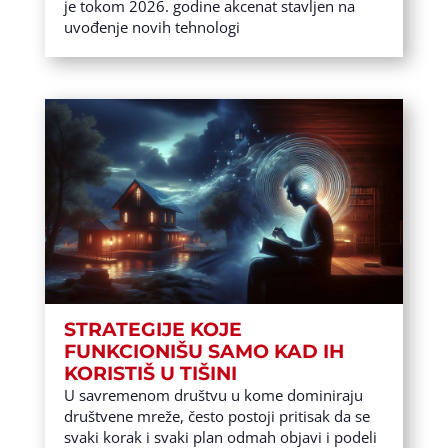
je tokom 2026. godine akcenat stavljen na
uvođenje novih tehnologi
STRATEGIJE KOJE
FUNKCIONIŠU SAMO KAD IH
KORISTIŠ U TIŠINI
U savremenom društvu u kome dominiraju
društvene mreže, često postoji pritisak da se
svaki korak i svaki plan odmah objavi i podeli