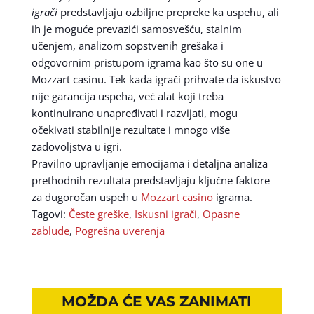
igrači
predstavljaju ozbiljne prepreke ka uspehu, ali
ih je moguće prevazići samosvešću, stalnim
učenjem, analizom sopstvenih grešaka i
odgovornim pristupom igrama kao što su one u
Mozzart casinu. Tek kada igrači prihvate da iskustvo
nije garancija uspeha, već alat koji treba
kontinuirano unapređivati i razvijati, mogu
očekivati stabilnije rezultate i mnogo više
zadovoljstva u igri.
Pravilno upravljanje emocijama i detaljna analiza
prethodnih rezultata predstavljaju ključne faktore
za dugoročan uspeh u
Mozzart casino
igrama.
Tagovi:
Česte greške
,
Iskusni igrači
,
Opasne
zablude
,
Pogrešna uverenja
MOŽDA ĆE VAS ZANIMATI