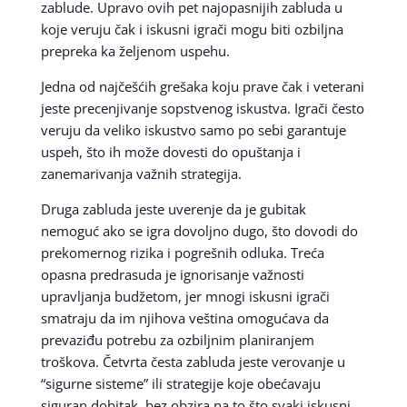
zablude. Upravo ovih pet najopasnijih zabluda u
koje veruju čak i iskusni igrači mogu biti ozbiljna
prepreka ka željenom uspehu.
Jedna od najčešćih grešaka koju prave čak i veterani
jeste precenjivanje sopstvenog iskustva. Igrači često
veruju da veliko iskustvo samo po sebi garantuje
uspeh, što ih može dovesti do opuštanja i
zanemarivanja važnih strategija.
Druga zabluda jeste uverenje da je gubitak
nemoguć ako se igra dovoljno dugo, što dovodi do
prekomernog rizika i pogrešnih odluka. Treća
opasna predrasuda je ignorisanje važnosti
upravljanja budžetom, jer mnogi iskusni igrači
smatraju da im njihova veština omogućava da
prevaziđu potrebu za ozbiljnim planiranjem
troškova. Četvrta česta zabluda jeste verovanje u
“sigurne sisteme” ili strategije koje obećavaju
siguran dobitak, bez obzira na to što svaki iskusni