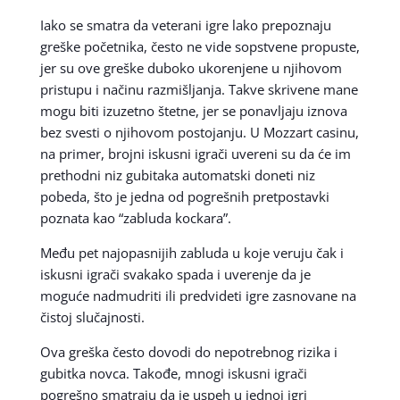
Iako se smatra da veterani igre lako prepoznaju
greške početnika, često ne vide sopstvene propuste,
jer su ove greške duboko ukorenjene u njihovom
pristupu i načinu razmišljanja. Takve skrivene mane
mogu biti izuzetno štetne, jer se ponavljaju iznova
bez svesti o njihovom postojanju. U Mozzart casinu,
na primer, brojni iskusni igrači uvereni su da će im
prethodni niz gubitaka automatski doneti niz
pobeda, što je jedna od pogrešnih pretpostavki
poznata kao “zabluda kockara”.
Među pet najopasnijih zabluda u koje veruju čak i
iskusni igrači svakako spada i uverenje da je
moguće nadmudriti ili predvideti igre zasnovane na
čistoj slučajnosti.
Ova greška često dovodi do nepotrebnog rizika i
gubitka novca. Takođe, mnogi iskusni igrači
pogrešno smatraju da je uspeh u jednoj igri