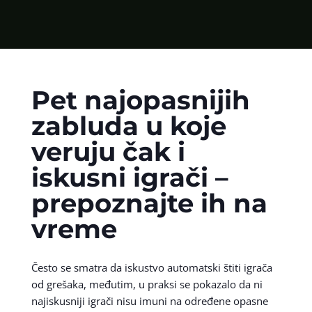
Pet najopasnijih
zabluda u koje
veruju čak i
iskusni igrači –
prepoznajte ih na
vreme
Često se smatra da iskustvo automatski štiti igrača
od grešaka, međutim, u praksi se pokazalo da ni
najiskusniji igrači nisu imuni na određene opasne