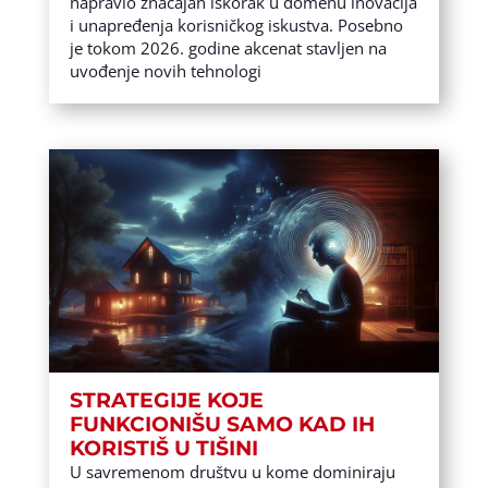
napravio značajan iskorak u domenu inovacija
i unapređenja korisničkog iskustva. Posebno
je tokom 2026. godine akcenat stavljen na
uvođenje novih tehnologi
STRATEGIJE KOJE
FUNKCIONIŠU SAMO KAD IH
KORISTIŠ U TIŠINI
U savremenom društvu u kome dominiraju