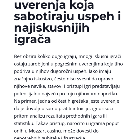
uverenja koja
sabotiraju uspeh i
najiskusnijih
igrača
Bez obzira koliko dugo igraju, mnogi iskusni igrači
ostaju zarobljeni u pogrešnim uverenjima koja tiho
podrivaju njihov dugoročni uspeh. Iako imaju
značajno iskustvo, često nisu svesni da upravo
njihove navike, stavovi i pristupi igri predstavljaju
potencijalno najveću pretnju njihovom napretku.
Na primer, jedna od čestih grešaka jeste uverenje
da je dovoljno samo pratiti intuiciju, ignorišući
pritom analizu rezultata prethodnih igara ili
statistiku. Takav pristup, naročito u igrama poput
onih u Mozzart casinu, može dovesti do
nepotrebnih gubitaka i frustracija.