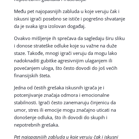
Među pet najopasnijih zabluda u koje veruju čak i
iskusni igrači posebno se ističe i pogrešno shvatanje
da je svaka igra izolovan događaj.
Ovakvo mišljenje ih sprečava da sagledaju širu sliku
i donose strateške odluke koje su važne na duže
staze. Takođe, mnogi igrači veruju da mogu lako
nadoknaditi gubitke agresivnijim ulaganjem ili
povećanjem uloga, što često dovodi do još većih
finansijskih šteta.
Jedna od čestih grešaka iskusnih igrača je i
potcenjivanje značaja odmora i emocionalne
stabilnosti. Igrači često zanemaruju činjenicu da
umor, stres ili emocije mogu značajno uticati na
donošenje odluka, što ih dovodi do skupih i
nepotrebnih grešaka.
Pet najopasnijih zabluda u koje veruju čak i iskusni