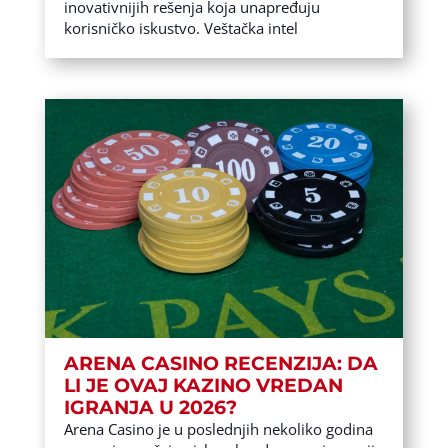
inovativnijih rešenja koja unapređuju
korisničko iskustvo. Veštačka intel
ARENA CASINO RECENZIJA: DA
LI JE OVAJ KAZINO VREDAN
IGRANJA U 2026?
Arena Casino je u poslednjih nekoliko godina