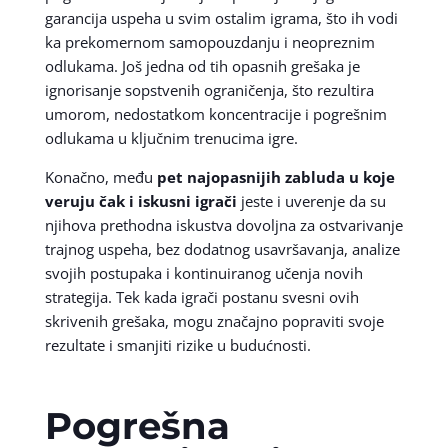
garancija uspeha u svim ostalim igrama, što ih vodi
ka prekomernom samopouzdanju i neopreznim
odlukama. Još jedna od tih opasnih grešaka je
ignorisanje sopstvenih ograničenja, što rezultira
umorom, nedostatkom koncentracije i pogrešnim
odlukama u ključnim trenucima igre.
Konačno, među
pet najopasnijih zabluda u koje
veruju čak i iskusni igrači
jeste i uverenje da su
njihova prethodna iskustva dovoljna za ostvarivanje
trajnog uspeha, bez dodatnog usavršavanja, analize
svojih postupaka i kontinuiranog učenja novih
strategija. Tek kada igrači postanu svesni ovih
skrivenih grešaka, mogu značajno popraviti svoje
rezultate i smanjiti rizike u budućnosti.
Pogrešna