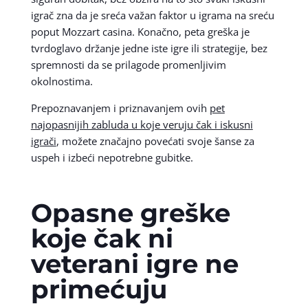
igrač zna da je sreća važan faktor u igrama na sreću
poput Mozzart casina. Konačno, peta greška je
tvrdoglavo držanje jedne iste igre ili strategije, bez
spremnosti da se prilagode promenljivim
okolnostima.
Prepoznavanjem i priznavanjem ovih
pet
najopasnijih zabluda u koje veruju čak i iskusni
igrači
, možete značajno povećati svoje šanse za
uspeh i izbeći nepotrebne gubitke.
Opasne greške
koje čak ni
veterani igre ne
primećuju