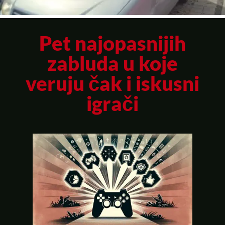
Pet najopasnijih
zabluda u koje
veruju čak i iskusni
igrači