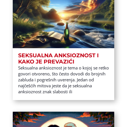
SEKSUALNA ANKSIOZNOST I
KAKO JE PREVAZIĆI
Seksualna anksioznost je tema o kojoj se retko
govori otvoreno, što često dovodi do brojnih
zabluda i pogrešnih uverenja. Jedan od
najčešćih mitova jeste da je seksualna
anksioznost znak slabosti ili