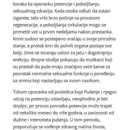
koraka ka oporavku potencije i poboljšanju
seksualnog zdravlja. Kada osoba odluči da ostavi
cigarete, telo vrlo brzo počinje sa procesom
regeneracije, a poboljšanja cirkulacije mogu se
primetiti već u prvim nedeljama nakon prestanka.
Krvni sudovi se postepeno vraćaju u svoje prirodno
stanje, a protok krvi do polnih organa postaje sve
bolji, čime se stvaraju uslovi za jaču i dugotrajniju
erekciju. Brojne studije pokazuju da muškarci koji
su prestali da puše imaju značajno veće šanse za
povratak normalne seksualne funkcije u poređenju
sa onima koji nastavljaju sa ovom navikom.
Tokom oporavka od posledica koje Pušenje i njegov
uticaj na potenciju ostavljaju, neophodno je biti
strpljiv, jer proces povratka potencije može trajati
od nekoliko meseci do više godina, u zavisnosti od
dužine i intenziteta pušenja. U tom periodu,
preporučuje se vođenje zdravog načina života,