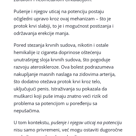
Pušenje i njegov uticaj na potenciju postaju
očigledni upravo kroz ovaj mehanizam – što je
protok krvi slabiji, to je i mogućnost postizanja i
održavanja erekcije manja.
Pored stezanja krvnih sudova, nikotin i ostale
hemikalije iz cigareta doprinose oštećenju
unutrašnjeg sloja krvnih sudova, što pogoduje
razvoju ateroskleroze. Ova bolest podrazumeva
nakupljanje masnih naslaga na zidovima arterija,
što dodatno otežava protok krvi kroz telo,
uključujući penis. Istraživanja su pokazala da
muškarci koji puše imaju znatno veći rizik od
problema sa potencijom u poređenju sa
nepušačima.
U tom kontekstu,
pušenje i njegov uticaj na potenciju
nisu samo privremeni, već mogu ostaviti dugoročne