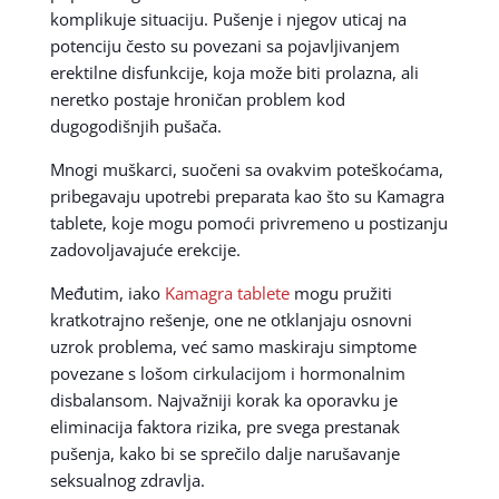
komplikuje situaciju. Pušenje i njegov uticaj na
potenciju često su povezani sa pojavljivanjem
erektilne disfunkcije, koja može biti prolazna, ali
neretko postaje hroničan problem kod
dugogodišnjih pušača.
Mnogi muškarci, suočeni sa ovakvim poteškoćama,
pribegavaju upotrebi preparata kao što su Kamagra
tablete, koje mogu pomoći privremeno u postizanju
zadovoljavajuće erekcije.
Međutim, iako
Kamagra tablete
mogu pružiti
kratkotrajno rešenje, one ne otklanjaju osnovni
uzrok problema, već samo maskiraju simptome
povezane s lošom cirkulacijom i hormonalnim
disbalansom. Najvažniji korak ka oporavku je
eliminacija faktora rizika, pre svega prestanak
pušenja, kako bi se sprečilo dalje narušavanje
seksualnog zdravlja.