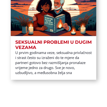
SEKSUALNI PROBLEMI U DUGIM
VEZAMA
U prvim godinama veze, seksualna privlačnost
i strast često su izraženi do te mjere da
partneri gotovo bez razmišljanja pronalaze
vrijeme jedno za drugo. Sve je novo,
uzbudljivo, a međusobna želja sna