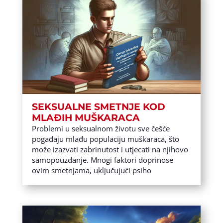
SEKSUALNE SMETNJE KOD
MLAĐIH MUŠKARACA
Problemi u seksualnom životu sve češće
pogađaju mlađu populaciju muškaraca, što
može izazvati zabrinutost i utjecati na njihovo
samopouzdanje. Mnogi faktori doprinose
ovim smetnjama, uključujući psiho