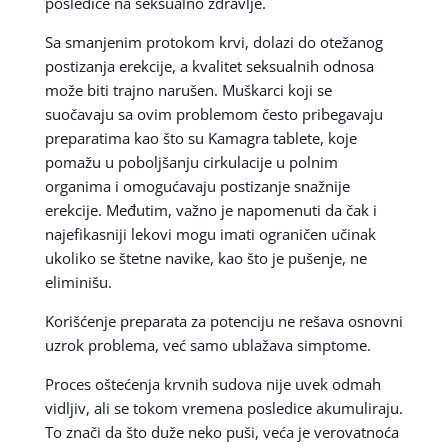
posledice na seksualno zdravlje.
Sa smanjenim protokom krvi, dolazi do otežanog
postizanja erekcije, a kvalitet seksualnih odnosa
može biti trajno narušen. Muškarci koji se
suočavaju sa ovim problemom često pribegavaju
preparatima kao što su Kamagra tablete, koje
pomažu u poboljšanju cirkulacije u polnim
organima i omogućavaju postizanje snažnije
erekcije. Međutim, važno je napomenuti da čak i
najefikasniji lekovi mogu imati ograničen učinak
ukoliko se štetne navike, kao što je pušenje, ne
eliminišu.
Korišćenje preparata za potenciju ne rešava osnovni
uzrok problema, već samo ublažava simptome.
Proces oštećenja krvnih sudova nije uvek odmah
vidljiv, ali se tokom vremena posledice akumuliraju.
To znači da što duže neko puši, veća je verovatnoća