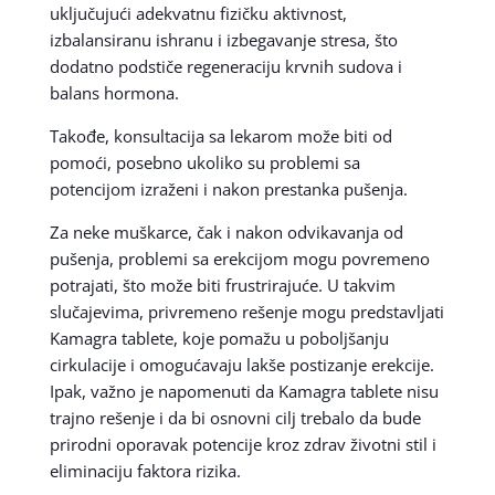
uključujući adekvatnu fizičku aktivnost,
izbalansiranu ishranu i izbegavanje stresa, što
dodatno podstiče regeneraciju krvnih sudova i
balans hormona.
Takođe, konsultacija sa lekarom može biti od
pomoći, posebno ukoliko su problemi sa
potencijom izraženi i nakon prestanka pušenja.
Za neke muškarce, čak i nakon odvikavanja od
pušenja, problemi sa erekcijom mogu povremeno
potrajati, što može biti frustrirajuće. U takvim
slučajevima, privremeno rešenje mogu predstavljati
Kamagra tablete, koje pomažu u poboljšanju
cirkulacije i omogućavaju lakše postizanje erekcije.
Ipak, važno je napomenuti da Kamagra tablete nisu
trajno rešenje i da bi osnovni cilj trebalo da bude
prirodni oporavak potencije kroz zdrav životni stil i
eliminaciju faktora rizika.