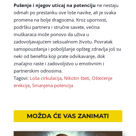
Pušenje i njegov uticaj na potenciju
ne nestaju
odmah po prestanku ove loše navike, ali je svaka
promena na bolje dragocena. Kroz upornost,
podršku partnera i stručne savete, većina
muškaraca može ponovo da uživa u
zadovoljavajućem seksualnom životu. Povratak
samopouzdanja i poboljšanje opšteg zdravlja još su
neki od benefita koji prate odvikavanje, dok
značajno raste i zadovoljstvo u emotivnim i
partnerskim odnosima.
Tagovi:
Loša cirkulacija
,
Nikotin šteti
,
Oštećenje
erekcije
,
Smanjena potencija
MOŽDA ĆE VAS ZANIMATI