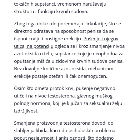
toksičnih supstanci, vremenom narušavaju
strukturu i funkciju krvnih sudova.
Zbog toga dolazi do poremećaja cirkulacije, što se
direktno odražava na sposobnost penisa da se
ispuni krvlju i postigne erekciju.
Pušenje i njegov
uticaj na potenciju
ogleda se i kroz smanjenje nivoa
azot-oksida u telu, supstance koje je neophodna za
opuštanje mišića u zidovima krvnih sudova penisa.
Bez dovoljne količine azot-oksida, mehanizam
erekcije postaje otežan ili čak onemogućen.
Osim što ometa protok krvi, pušenje negativno
utiče i na nivoe testosterona, glavnog muškog
polnog hormona, koji je ključan za seksualnu želju i
izdržljivost.
Smanjena proizvodnja testosterona dovodi do
slabljenja libida, kao i do psiholoških problema
poput nesigurnosti i anksioznosti, što dodatno