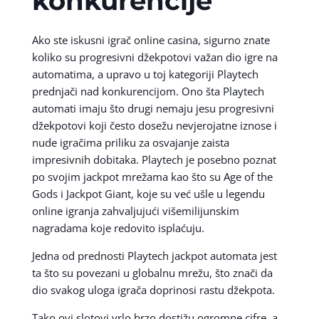
konkurencije
Ako ste iskusni igrač online casina, sigurno znate
koliko su progresivni džekpotovi važan dio igre na
automatima, a upravo u toj kategoriji Playtech
prednjači nad konkurencijom. Ono šta Playtech
automati imaju što drugi nemaju jesu progresivni
džekpotovi koji često dosežu nevjerojatne iznose i
nude igračima priliku za osvajanje zaista
impresivnih dobitaka. Playtech je posebno poznat
po svojim jackpot mrežama kao što su Age of the
Gods i Jackpot Giant, koje su već ušle u legendu
online igranja zahvaljujući višemilijunskim
nagradama koje redovito isplaćuju.
Jedna od prednosti Playtech jackpot automata jest
ta što su povezani u globalnu mrežu, što znači da
dio svakog uloga igrača doprinosi rastu džekpota.
Tako ovi slotovi vrlo brzo dostižu ogromne cifre, a