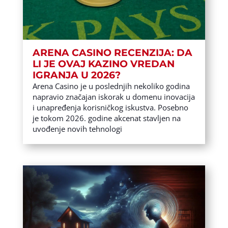
ARENA CASINO RECENZIJA: DA
LI JE OVAJ KAZINO VREDAN
IGRANJA U 2026?
Arena Casino je u poslednjih nekoliko godina
napravio značajan iskorak u domenu inovacija
i unapređenja korisničkog iskustva. Posebno
je tokom 2026. godine akcenat stavljen na
uvođenje novih tehnologi