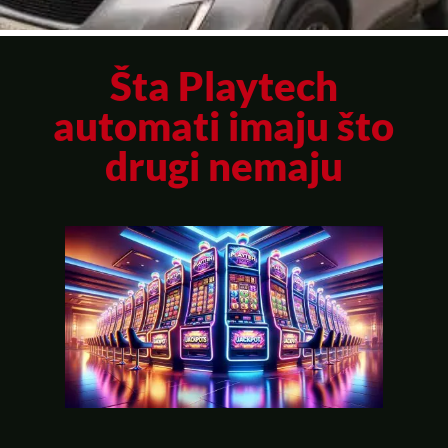
Šta Playtech
automati imaju što
drugi nemaju