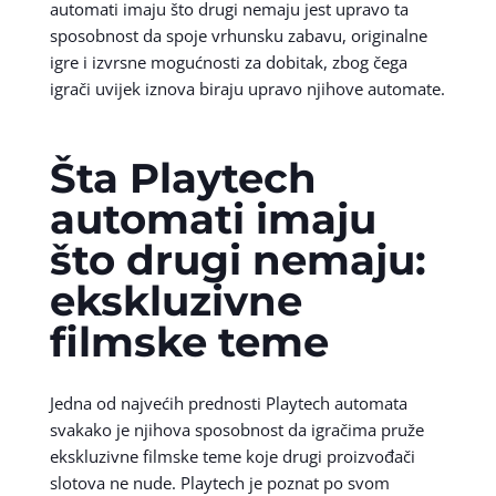
automati imaju što drugi nemaju jest upravo ta
sposobnost da spoje vrhunsku zabavu, originalne
igre i izvrsne mogućnosti za dobitak, zbog čega
igrači uvijek iznova biraju upravo njihove automate.
Šta Playtech
automati imaju
što drugi nemaju:
ekskluzivne
filmske teme
Jedna od najvećih prednosti Playtech automata
svakako je njihova sposobnost da igračima pruže
ekskluzivne filmske teme koje drugi proizvođači
slotova ne nude. Playtech je poznat po svom