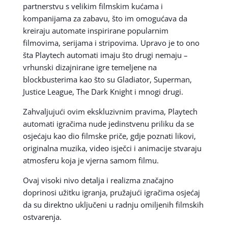
partnerstvu s velikim filmskim kućama i
kompanijama za zabavu, što im omogućava da
kreiraju automate inspirirane popularnim
filmovima, serijama i stripovima. Upravo je to ono
šta Playtech automati imaju što drugi nemaju –
vrhunski dizajnirane igre temeljene na
blockbusterima kao što su Gladiator, Superman,
Justice League, The Dark Knight i mnogi drugi.
Zahvaljujući ovim ekskluzivnim pravima, Playtech
automati igračima nude jedinstvenu priliku da se
osjećaju kao dio filmske priče, gdje poznati likovi,
originalna muzika, video isječci i animacije stvaraju
atmosferu koja je vjerna samom filmu.
Ovaj visoki nivo detalja i realizma značajno
doprinosi užitku igranja, pružajući igračima osjećaj
da su direktno uključeni u radnju omiljenih filmskih
ostvarenja.