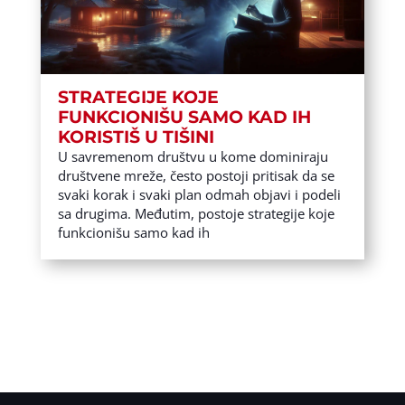
STRATEGIJE KOJE
FUNKCIONIŠU SAMO KAD IH
KORISTIŠ U TIŠINI
U savremenom društvu u kome dominiraju
društvene mreže, često postoji pritisak da se
svaki korak i svaki plan odmah objavi i podeli
sa drugima. Međutim, postoje strategije koje
funkcionišu samo kad ih