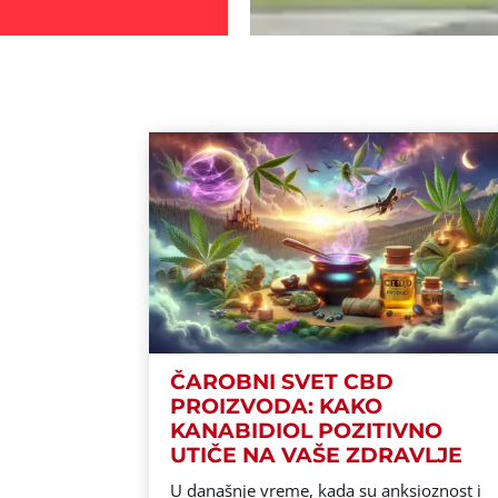
ČAROBNI SVET CBD
PROIZVODA: KAKO
KANABIDIOL POZITIVNO
UTIČE NA VAŠE ZDRAVLJE
U današnje vreme, kada su anksioznost i