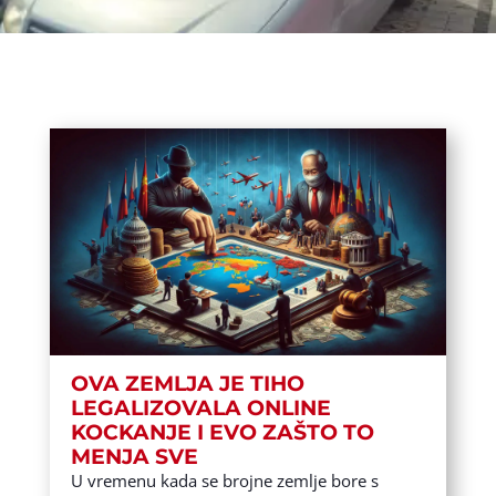
OVA ZEMLJA JE TIHO
LEGALIZOVALA ONLINE
KOCKANJE I EVO ZAŠTO TO
MENJA SVE
U vremenu kada se brojne zemlje bore s