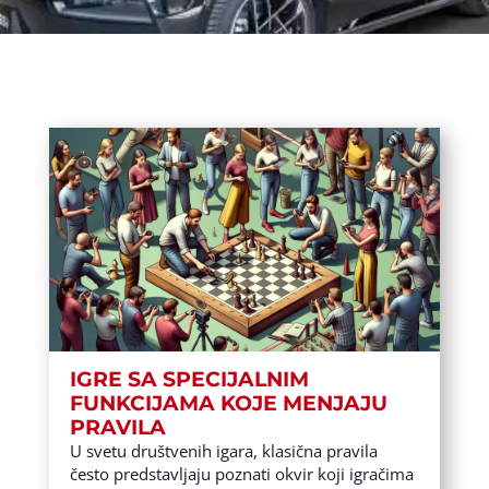
IGRE SA SPECIJALNIM
FUNKCIJAMA KOJE MENJAJU
PRAVILA
U svetu društvenih igara, klasična pravila
često predstavljaju poznati okvir koji igračima