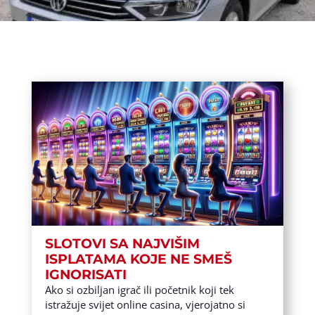
SLOTOVI SA NAJVIŠIM
ISPLATAMA KOJE NE SMEŠ
IGNORISATI
Ako si ozbiljan igrač ili početnik koji tek
istražuje svijet online casina, vjerojatno si