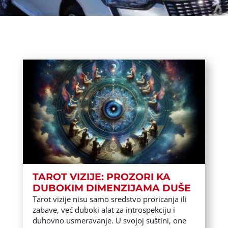
TAROT VIZIJE: PROZORI KA
DUBOKIM DIMENZIJAMA DUŠE
Tarot vizije nisu samo sredstvo proricanja ili
zabave, već duboki alat za introspekciju i
duhovno usmeravanje. U svojoj suštini, one