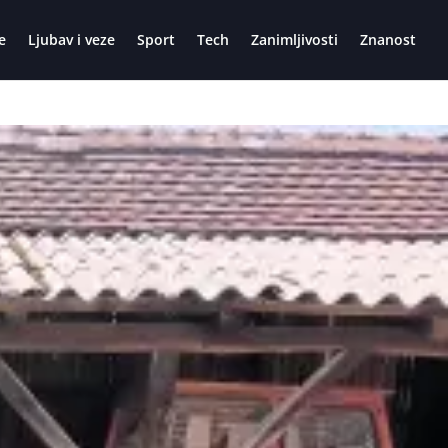
e
Ljubav i veze
Sport
Tech
Zanimljivosti
Znanost