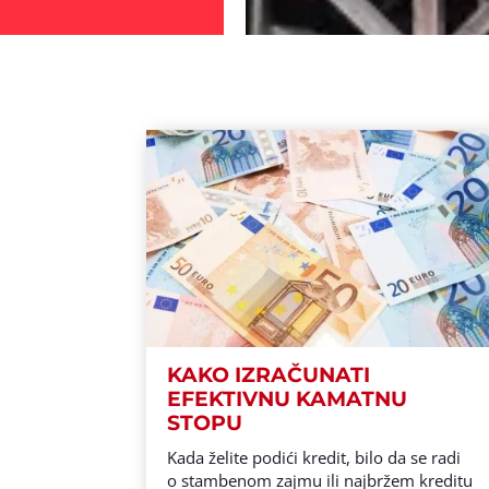
KAKO IZRAČUNATI
EFEKTIVNU KAMATNU
STOPU
Kada želite podići kredit, bilo da se radi
o stambenom zajmu ili najbržem kreditu