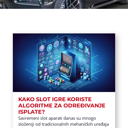
KAKO SLOT IGRE KORISTE
ALGORITME ZA ODREĐIVANJE
ISPLATE?
Savremeni slot aparati danas su mnogo
složeniji od tradicionalnih mehaničkih uređaja