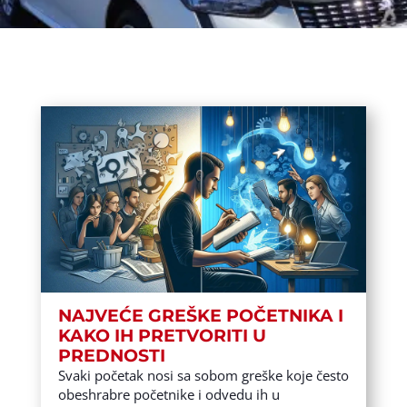
NAJVEĆE GREŠKE POČETNIKA I
KAKO IH PRETVORITI U
PREDNOSTI
Svaki početak nosi sa sobom greške koje često
obeshrabre početnike i odvedu ih u