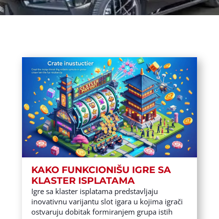
KAKO FUNKCIONIŠU IGRE SA
KLASTER ISPLATAMA
Igre sa klaster isplatama predstavljaju
inovativnu varijantu slot igara u kojima igrači
ostvaruju dobitak formiranjem grupa istih