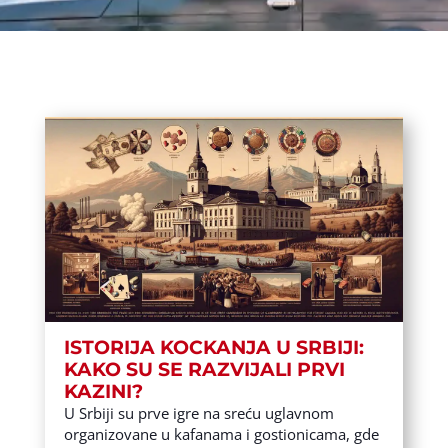
ISTORIJA KOCKANJA U SRBIJI:
KAKO SU SE RAZVIJALI PRVI
KAZINI?
U Srbiji su prve igre na sreću uglavnom
organizovane u kafanama i gostionicama, gde