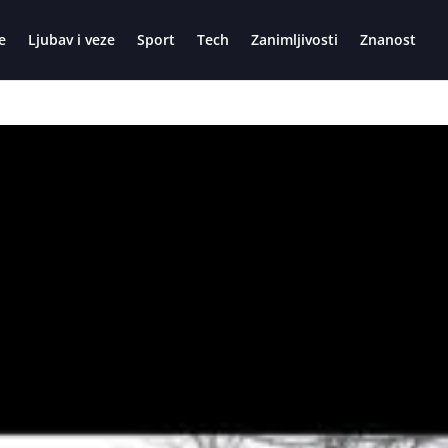
e
Ljubav i veze
Sport
Tech
Zanimljivosti
Znanost