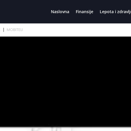
Naslovna
Finansije
Lepota i zdravlj