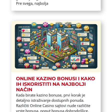
Pre svega, najbolja
ONLINE KAZINO BONUSI I KAKO
IH ISKORISTITI NA NAJBOLJI
NAČIN
Kada birate kazino bonuse, prvi korak je
detaljno istraživanje dostupnih ponuda.
Različiti Online Casino sajtovi nude različite
vrste bonusa, poput bonusa dobrodošlice,