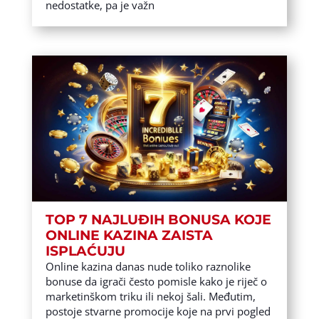
nedostatke, pa je važn
TOP 7 NAJLUĐIH BONUSA KOJE
ONLINE KAZINA ZAISTA
ISPLAĆUJU
Online kazina danas nude toliko raznolike
bonuse da igrači često pomisle kako je riječ o
marketinškom triku ili nekoj šali. Međutim,
postoje stvarne promocije koje na prvi pogled