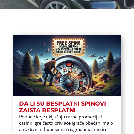
DA LI SU BESPLATNI SPINOVI
ZAISTA BESPLATNI
Ponude koje uključuju razne promocije i
casino igre često privlače igrače obećanjima o
atraktivnim bonusima i nagradama, među