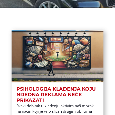
PSIHOLOGIJA KLAĐENJA KOJU
NIJEDNA REKLAMA NEĆE
PRIKAZATI
Svaki dobitak u klađenju aktivira naš mozak
na način koji je vrlo sličan drugim oblicima