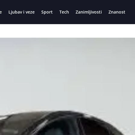
e
Ljubav i veze
Sport
Tech
Zanimljivosti
Znanost