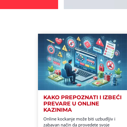
KAKO PREPOZNATI I IZBEĆI
PREVARE U ONLINE
KAZINIMA
Online kockanje može biti uzbudljiv i
zabavan način da provedete svoje