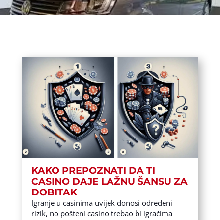
KAKO PREPOZNATI DA TI
CASINO DAJE LAŽNU ŠANSU ZA
DOBITAK
Igranje u casinima uvijek donosi određeni
rizik, no pošteni casino trebao bi igračima