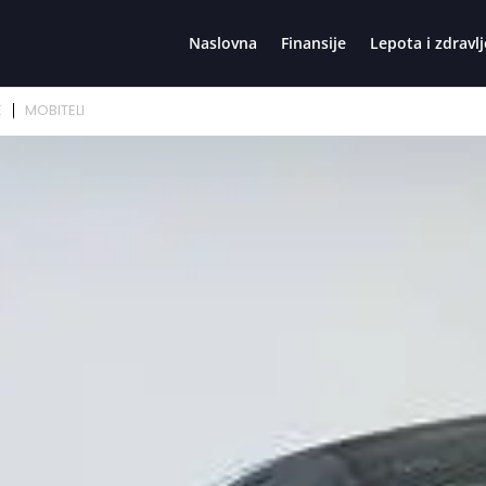
Naslovna
Finansije
Lepota i zdravlj