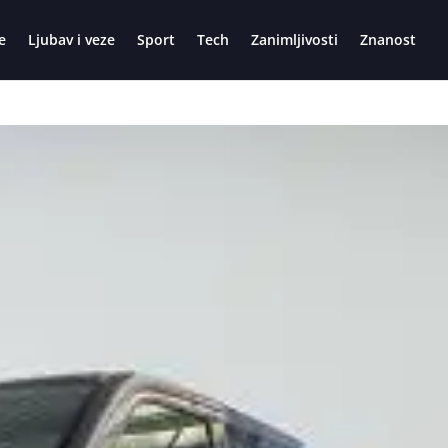
e
Ljubav i veze
Sport
Tech
Zanimljivosti
Znanost