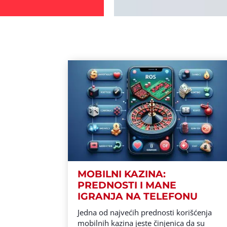
MOBILNI KAZINA:
PREDNOSTI I MANE
IGRANJA NA TELEFONU
Jedna od najvećih prednosti korišćenja
mobilnih kazina jeste činjenica da su