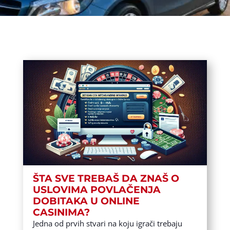
ŠTA SVE TREBAŠ DA ZNAŠ O
USLOVIMA POVLAČENJA
DOBITAKA U ONLINE
CASINIMA?
Jedna od prvih stvari na koju igrači trebaju