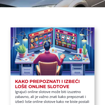
KAKO PREPOZNATI I IZBEĆI
LOŠE ONLINE SLOTOVE
Igrajući online slotove može biti izuzetno
zabavno, ali je važno znati kako prepoznati i
izbeći loše online slotove kako ne biste postali