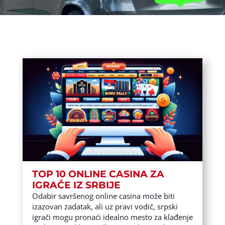
TOP 10 ONLINE CASINA ZA
IGRAČE IZ SRBIJE
Odabir savršenog online casina može biti
izazovan zadatak, ali uz pravi vodič, srpski
igrači mogu pronaći idealno mesto za klađenje