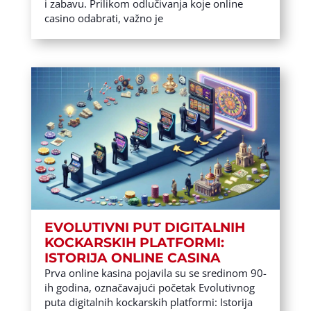
i zabavu. Prilikom odlučivanja koje online
casino odabrati, važno je
EVOLUTIVNI PUT DIGITALNIH
KOCKARSKIH PLATFORMI:
ISTORIJA ONLINE CASINA
Prva online kasina pojavila su se sredinom 90-
ih godina, označavajući početak Evolutivnog
puta digitalnih kockarskih platformi: Istorija