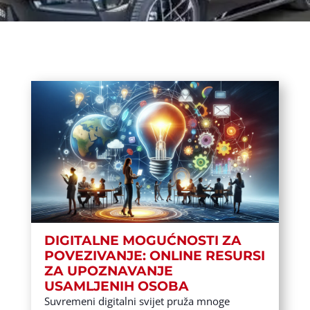
DIGITALNE MOGUĆNOSTI ZA
POVEZIVANJE: ONLINE RESURSI
ZA UPOZNAVANJE
USAMLJENIH OSOBA
Suvremeni digitalni svijet pruža mnoge