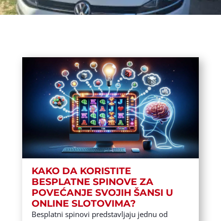
KAKO DA KORISTITE
BESPLATNE SPINOVE ZA
POVEĆANJE SVOJIH ŠANSI U
ONLINE SLOTOVIMA?
Besplatni spinovi predstavljaju jednu od