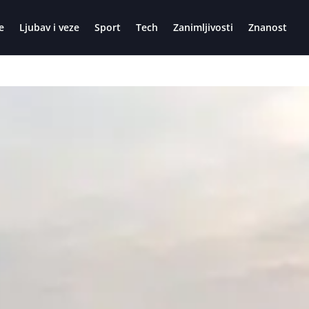
e
Ljubav i veze
Sport
Tech
Zanimljivosti
Znanost