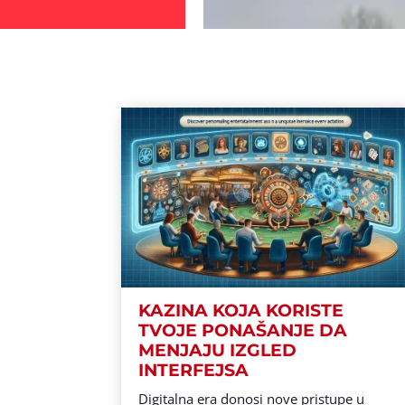
KAZINA KOJA KORISTE
TVOJE PONAŠANJE DA
MENJAJU IZGLED
INTERFEJSA
Digitalna era donosi nove pristupe u