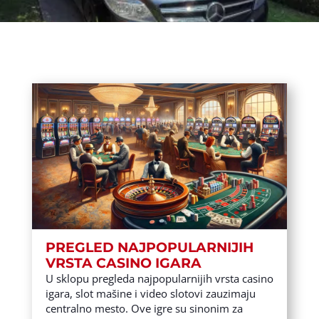
PREGLED NAJPOPULARNIJIH
VRSTA CASINO IGARA
U sklopu pregleda najpopularnijih vrsta casino
igara, slot mašine i video slotovi zauzimaju
centralno mesto. Ove igre su sinonim za