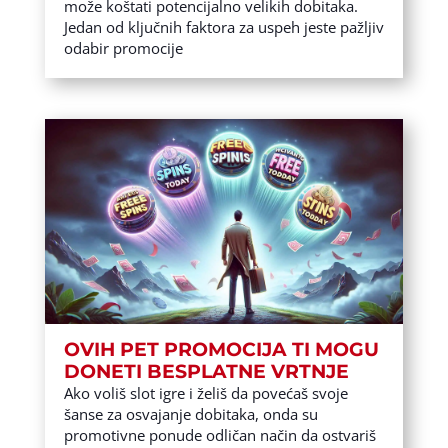
može koštati potencijalno velikih dobitaka.
Jedan od ključnih faktora za uspeh jeste pažljiv
odabir promocije
OVIH PET PROMOCIJA TI MOGU
DONETI BESPLATNE VRTNJE
Ako voliš slot igre i želiš da povećaš svoje
šanse za osvajanje dobitaka, onda su
promotivne ponude odličan način da ostvariš