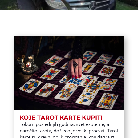
KOJE TAROT KARTE KUPITI
Tokom poslednjih godina, svet ezoterije, a
naročito tarota, doživeo je veliki procvat. Tarot
karte su drevni oblik proricanja, koji datira iz