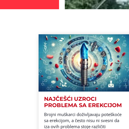
NAJČEŠĆI UZROCI
PROBLEMA SA EREKCIJOM
Brojni muškarci doživljavaju poteškoće
sa erekcijom, a često nisu ni svesni da
iza ovih problema stoje različiti