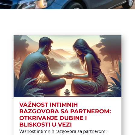
VAŽNOST INTIMNIH
RAZGOVORA SA PARTNEROM:
OTKRIVANJE DUBINE I
BLISKOSTI U VEZI
Važnost intimnih razgovora sa partnerom: