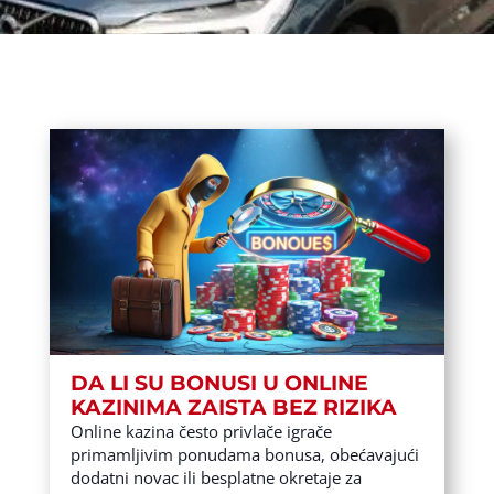
DA LI SU BONUSI U ONLINE
KAZINIMA ZAISTA BEZ RIZIKA
Online kazina često privlače igrače
primamljivim ponudama bonusa, obećavajući
dodatni novac ili besplatne okretaje za