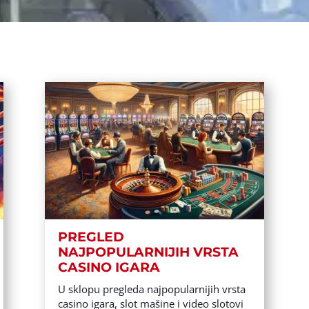
PREGLED
NAJPOPULARNIJIH VRSTA
CASINO IGARA
U sklopu pregleda najpopularnijih vrsta
casino igara, slot mašine i video slotovi