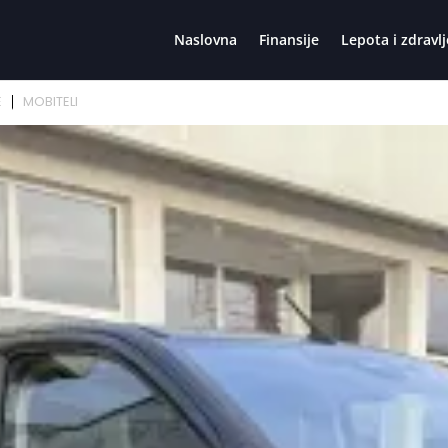
Naslovna
Finansije
Lepota i zdravlj