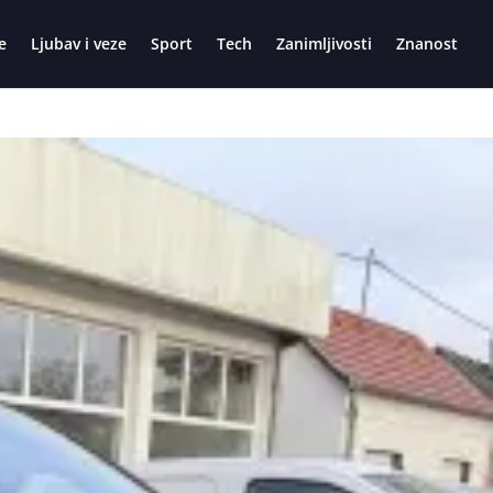
e
Ljubav i veze
Sport
Tech
Zanimljivosti
Znanost