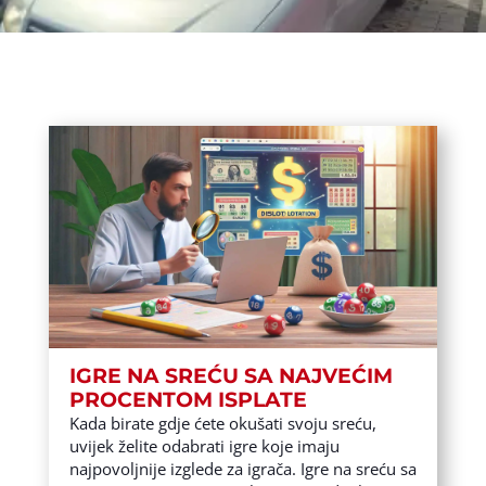
IGRE NA SREĆU SA NAJVEĆIM
PROCENTOM ISPLATE
Kada birate gdje ćete okušati svoju sreću,
uvijek želite odabrati igre koje imaju
najpovoljnije izglede za igrača. Igre na sreću sa