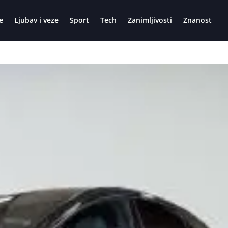
e
Ljubav i veze
Sport
Tech
Zanimljivosti
Znanost