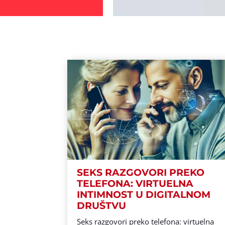
SEKS RAZGOVORI PREKO
TELEFONA: VIRTUELNA
INTIMNOST U DIGITALNOM
DRUŠTVU
Seks razgovori preko telefona: virtuelna