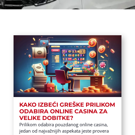
KAKO IZBEĆI GREŠKE PRILIKOM
ODABIRA ONLINE CASINA ZA
VELIKE DOBITKE?
Prilikom odabira pouzdanog online casina,
jedan od najvažnijih aspekata jeste provera