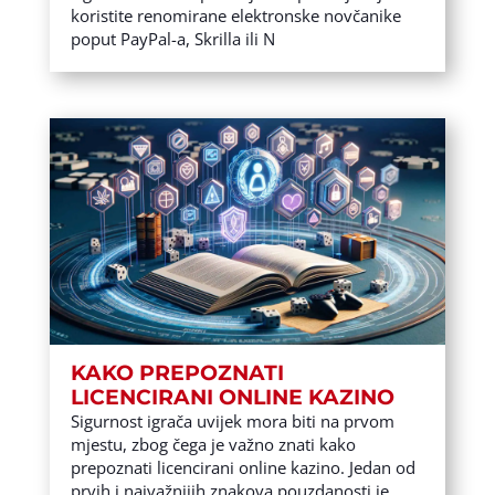
koristite renomirane elektronske novčanike
poput PayPal-a, Skrilla ili N
KAKO PREPOZNATI
LICENCIRANI ONLINE KAZINO
Sigurnost igrača uvijek mora biti na prvom
mjestu, zbog čega je važno znati kako
prepoznati licencirani online kazino. Jedan od
prvih i najvažnijih znakova pouzdanosti je