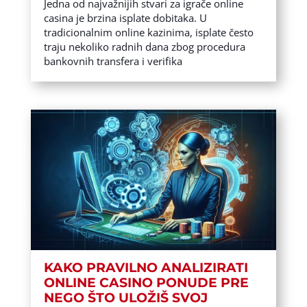
Jedna od najvažnijih stvari za igrače online
casina je brzina isplate dobitaka. U
tradicionalnim online kazinima, isplate često
traju nekoliko radnih dana zbog procedura
bankovnih transfera i verifika
KAKO PRAVILNO ANALIZIRATI
ONLINE CASINO PONUDE PRE
NEGO ŠTO ULOŽIŠ SVOJ