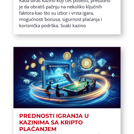
Kada biraš kazino koji ćeš posetiti, presudno
je da obratiš pažnju na nekoliko ključnih
faktora kao što su izbor i vrsta igara,
mogućnosti bonusa, sigurnost plaćanja i
korisnička podrška. Svaki kazino
PREDNOSTI IGRANJA U
KAZINIMA SA KRIPTO
PLAĆANJEM