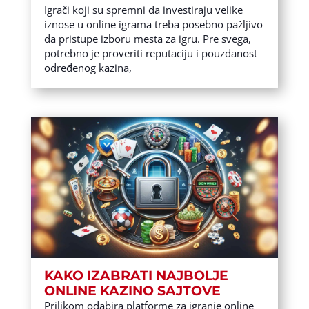
Igrači koji su spremni da investiraju velike
iznose u online igrama treba posebno pažljivo
da pristupe izboru mesta za igru. Pre svega,
potrebno je proveriti reputaciju i pouzdanost
određenog kazina,
KAKO IZABRATI NAJBOLJE
ONLINE KAZINO SAJTOVE
Prilikom odabira platforme za igranje online