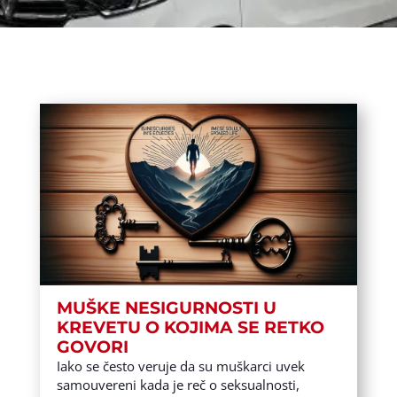
MUŠKE NESIGURNOSTI U
KREVETU O KOJIMA SE RETKO
GOVORI
Iako se često veruje da su muškarci uvek
samouvereni kada je reč o seksualnosti,